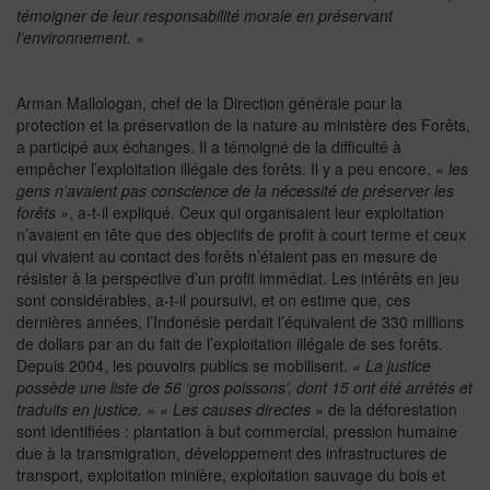
témoigner de leur responsabilité morale en préservant
l’environnement. »
Arman Mallologan, chef de la Direction générale pour la
protection et la préservation de la nature au ministère des Forêts,
a participé aux échanges. Il a témoigné de la difficulté à
empêcher l’exploitation illégale des forêts. Il y a peu encore,
« les
gens n’avaient pas conscience de la nécessité de préserver les
forêts »
, a-t-il expliqué. Ceux qui organisaient leur exploitation
n’avaient en tête que des objectifs de profit à court terme et ceux
qui vivaient au contact des forêts n’étaient pas en mesure de
résister à la perspective d’un profit immédiat. Les intérêts en jeu
sont considérables, a-t-il poursuivi, et on estime que, ces
dernières années, l’Indonésie perdait l’équivalent de 330 millions
de dollars par an du fait de l’exploitation illégale de ses forêts.
Depuis 2004, les pouvoirs publics se mobilisent.
« La justice
possède une liste de 56 ‘gros poissons’, dont 15 ont été arrêtés et
traduits en justice. » « Les causes directes »
de la déforestation
sont identifiées : plantation à but commercial, pression humaine
due à la transmigration, développement des infrastructures de
transport, exploitation minière, exploitation sauvage du bois et