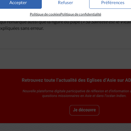
ence biblique correspondante est citée. A chaque citation de la Bible
Accepter
Refuser
Préférences
isée en Corée du Sud, de 1977 à 2005, qui est repris.
« Il est très 
Politique de cookies
Politique de confidentialité
e la Parole de Dieu dans une traduction claire, correcte et sans y 
 qui remarque aussi que la figure du pape (
« Sa Sainteté est le Vicai
 expliquées sans erreur.