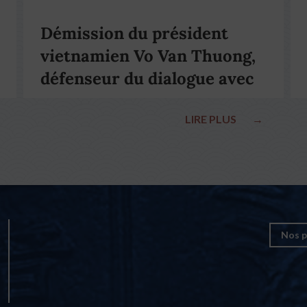
Démission du président
vietnamien Vo Van Thuong,
défenseur du dialogue avec
le pape François
LIRE PLUS
→
Nos p