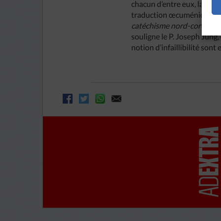
chacun d’entre eux, la référ
traduction œcuménique util
catéchisme nord-coréen cit
souligne le P. Joseph Jung,
notion d’infaillibilité sont