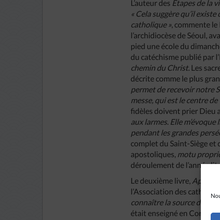
L’auteur des
Etapes de la vi
« Cela suggère qu’il existe
catholique »
, commente le 
l’archidiocèse de Séoul, ava
pied une école du dimanche
du catéchisme publié par l’
chemin du Christ.
Les sacr
décrite comme le plus gra
permet de recevoir notre Se
messe, qui est le centre de t
fidèles doivent prier Dieu
aux larmes. Elle m’évoque l
pendant les grandes persé
complet du Saint-Siège et 
apostoliques,
motu propri
déroulement de l’année lit
Le deuxième livre,
Apprend
l’Association des catholiq
Nou
connaître la source de la v
était enseigné en Corée du