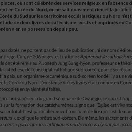
laces, où sont célébrés des services religieux en l’absence d
ent en Corée du Nord, on ne sait quasiment rien et la juridic
orée du Sud sur les territoires ecclésiastiques du Nord n’est
 l’étude de deux livres de catéchisme, écrits et imprimés en C
réen a en sa possession depuis peu.
pas datés, ne portent pas de lieu de publication, ni de nom d’édite
r tirage. L’un, de 206 pages, est intitulé :
Apprendre le catholicism
 Ils ont été remis au P. Joseph Jung Sung-hyon, professeur de thé
la catéchèse de l’épiscopat catholique sud-coréen, par le secrétair
et la paix, un organisme œcuménique sud-coréen fondé il y a une v
ec la Corée du Nord. L’existence de ces livres était connue en Coré
tocopies en avaient été faites.
ourd’hui supérieur du grand séminaire de Gwangju, ce qui est frapp
 mis sur la formation des catéchumènes, signe que l’Eglise est vivan
sacerdotal. Il est particulièrement touchant de lire qu’il est dema
steurs »
,
explique le prêtre sud-coréen. De même, les sacrements de
ustement
« parce que les catholiques nord-coréens n’y ont pas accès, 