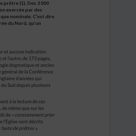
e prêtre (1). Des 3 000
tion exercée par des
 que nominale. C’est dire
orée du Nord, qu’un
ur et aucune indication
e
, et l’autre, de 173 pages,
ologie dogmatique et ancien
e général de la Conférence
ingtaine d’années qui
e du Sud depuis plusieurs
ant à la lecture de ces
te, de même que sur les
ndé de
« constamment prier
 l’Eglise sont décrits
faute de prêtres ».