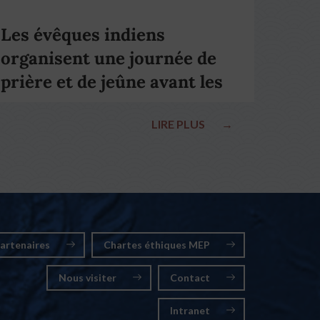
Les évêques indiens
organisent une journée de
prière et de jeûne avant les
élections nationales
LIRE PLUS
→
artenaires
Chartes éthiques MEP
Nous visiter
Contact
Intranet