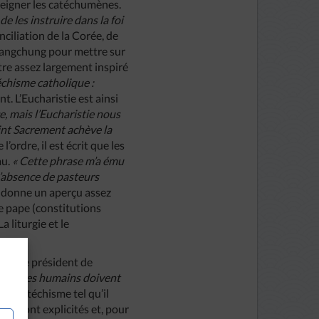
nseigner les catéchumènes.
 les instruire dans la foi
ciliation de la Corée, de
e Changchung pour mettre sur
tre assez largement inspiré
chisme catholique :
t. L’Eucharistie est ainsi
, mais l’Eucharistie nous
aint Sacrement achève la
’ordre, il est écrit que les
au.
« Cette phrase m’a ému
 l’absence de pasteurs
e donne un aperçu assez
e pape (constitutions
a liturgie et le
-on, le président de
les êtres humains doivent
 au catéchisme tel qu’il
ts sont explicités et, pour