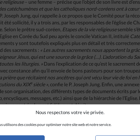
e religieuse
– une femme – précise que l’objet de son livre est d’e
 des catéchumènes et que les catholiques nord-coréens ont à cœur de
P. Joseph Jung, qui rappelle à ce propos que le Comité pour la récon
it été sollicité, il y a trois ans, par les responsables de l’église d
. Selon le prêtre sud-coréen,
Etapes de la vie religieuse
semble s’ê
Eglise en Corée du Sud peu après le concile Vatican II, intitulé
Caté
ements y sont toutefois expliqués plus en détail et très correctemen
nd des sacrements :
« Les autres sacrements nous apportent la grâce
igneur Jésus, qui est une source de la grâce (…). L’adoration du S
outes les liturgies. »
Dans l’explication de ce qu’est le sacrement de l
 avec constance afin qu’il envoie de bons pasteurs pour son troupe
a prière que récitaient nos ancêtres qui ont vécu leur vie de foi en
e
cutions du XIX
siècle »
,
confie le P. Joseph Jung. Enfin, une annex
de son organisation, des différents types de documents écrits par l
o
, encycliques, messages, etc.) ainsi que de la hiérarchie de l’Eglise. L
urgique sont également fidèlement décrits.
Nous respectons votre vie privée.
re le catholicisme
, est introduit par un texte de Samuel Chang Jae
ues (nord-)coréens, qui explique que cet ouvrage a été publié car
« 
s utilisons des cookies pour optimiser notre site web et notre service.
ie et du bonheur ».
Par son style, ce deuxième livre s’apparente plus
 Sud avant le concile Vatican II (1962-1965). Les dix commandemen