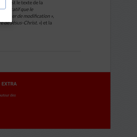
, c’est le texte de la
significatif que le
apporter de modification »
,
re de Jésus-Christ. »
)
et la