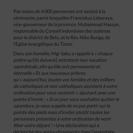
Pas moins de 4 000 personnes ont assisté à la
cérémonie, parmi lesquelles Fransiskus Leburaya,
vice-gouverneur de la province, Muhammad Hassan,
responsable du Conseil indonésien des oulémas
pour le district de Belu, et le Rév. Niko Bunga, de
l’Eglise évangélique du Timor.
Dans son homélie, Mgr Saku a rappelé à
« chaque
prêtre qu’
[ils doivent]
entretenir leur vocation
sacerdotale, afin qu’elle soit permanente et
éternelle ».
Et aux nouveaux prêtres
qu’
« aujourd’hui, toutes vos familles et des milliers
de catholiques et non-catholiques assistent à votre
ordination pour vous soutenir »
,
ajoutant avec une
pointe d’ironie :
« Si un jour vous souhaitez quitter le
sacerdoce, je vous supplie de ne pas partir sur la
pointe des pieds mais d’inviter plutôt toutes les
personnes présentes à votre ordination de venir
fêter votre départ ! »
Une déclaration qui a
déclenché des applaudissements dans l’assemblée.