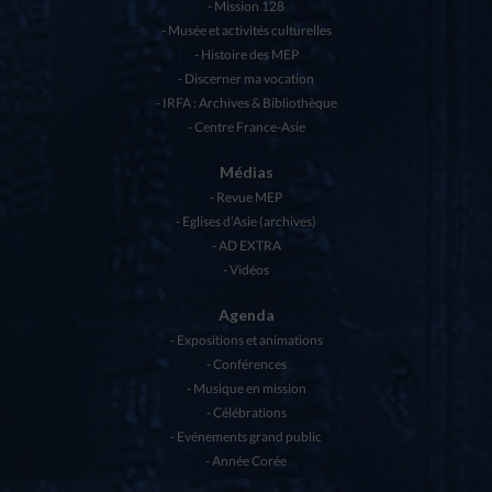
Mission 128
Musée et activités culturelles
Histoire des MEP
Discerner ma vocation
IRFA : Archives & Bibliothèque
Centre France-Asie
Médias
Revue MEP
Eglises d’Asie (archives)
AD EXTRA
Vidéos
Agenda
Expositions et animations
Conférences
Musique en mission
Célébrations
Evénements grand public
Année Corée