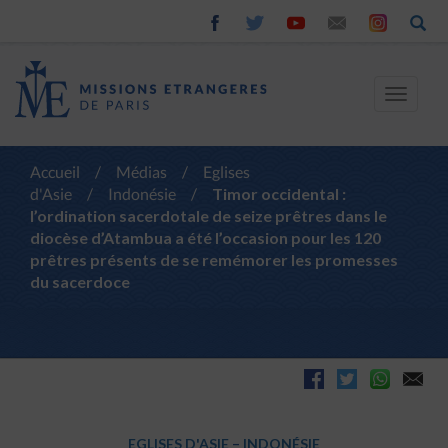
Toggle
navigat
Accueil
/
Médias
/
Eglises
d'Asie
/
Indonésie
/
Timor occidental :
l’ordination sacerdotale de seize prêtres dans le
diocèse d’Atambua a été l’occasion pour les 120
prêtres présents de se remémorer les promesses
du sacerdoce
EGLISES D'ASIE
–
INDONÉSIE