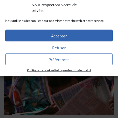
Nous respectons votre vie
privée.
Nous utilisons des cookies pour optimiser notre site web et notre service.
A LIRE AUSSI
Accepter
Refuser
Préférences
Politique de cookies
Politique de confidentialité