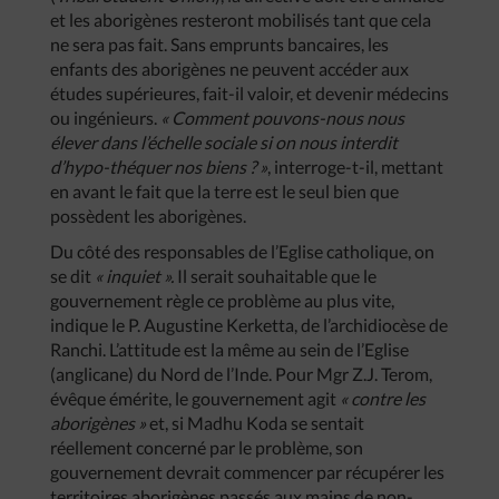
et les aborigènes resteront mobilisés tant que cela
ne sera pas fait. Sans emprunts bancaires, les
enfants des aborigènes ne peuvent accéder aux
études supérieures, fait-il valoir, et devenir médecins
ou ingénieurs.
« Comment pouvons-nous nous
élever dans l’échelle sociale si on nous interdit
d’hypo-théquer nos biens ? »
, interroge-t-il, mettant
en avant le fait que la terre est le seul bien que
possèdent les aborigènes.
Du côté des responsables de l’Eglise catholique, on
se dit
« inquiet ».
Il serait souhaitable que le
gouvernement règle ce problème au plus vite,
indique le P. Augustine Kerketta, de l’archidiocèse de
Ranchi. L’attitude est la même au sein de l’Eglise
(anglicane) du Nord de l’Inde. Pour Mgr Z.J. Terom,
évêque émérite, le gouvernement agit
« contre les
aborigènes »
et, si Madhu Koda se sentait
réellement concerné par le problème, son
gouvernement devrait commencer par récupérer les
territoires aborigènes passés aux mains de non-