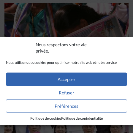
Nous respectons votre vie
privée.
Nous utilisons des cookies pour optimiser notre site web et notre service.
DIVERS HORIZONS
Accepter
La revue de presse de la
Refuser
semaine du 18 mars
Préférences
Politique de cookies
Politique de confidentialité
LIRE PLUS
→