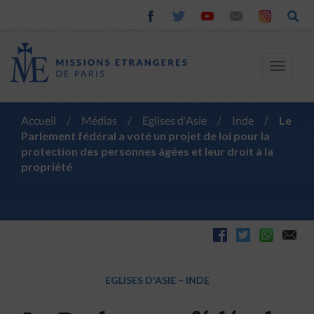
Toggle
navigat
Accueil
/
Médias
/
Eglises d'Asie
/
Inde
/
Le
Parlement fédéral a voté un projet de loi pour la
protection des personnes âgées et leur droit à la
propriété
EGLISES D'ASIE
–
INDE