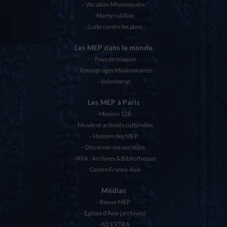
Vocation Missionnaire
Martyrs d’Asie
Lutte contre les abus
Les MEP dans le monde
Pays de mission
Témoignages Missionnaires
Volontariat
Les MEP à Paris
Mission 128
Musée et activités culturelles
Histoire des MEP
Discerner ma vocation
IRFA : Archives & Bibliothèque
Centre France-Asie
Médias
Revue MEP
Eglises d’Asie (archives)
AD EXTRA