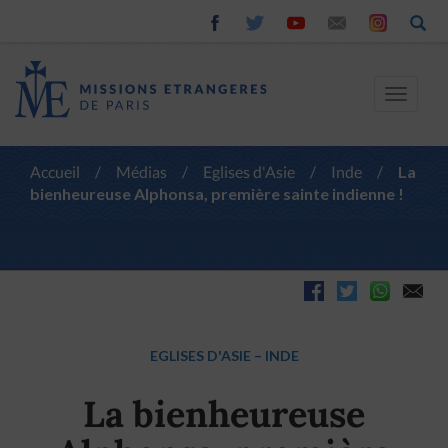
Toggle
navigat
Accueil
/
Médias
/
Eglises d'Asie
/
Inde
/
La
bienheureuse Alphonsa, première sainte indienne !
EGLISES D'ASIE
–
INDE
La bienheureuse