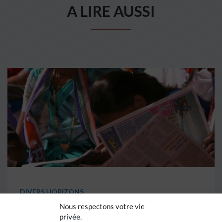
A LIRE AUSSI
DIVERS HORIZONS
Nous respectons votre vie
privée.
La revue de presse de la