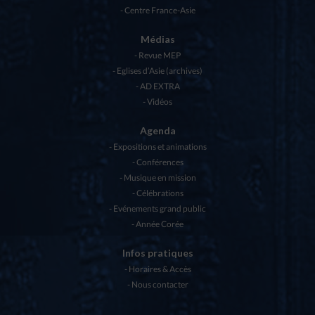
Centre France-Asie
Médias
Revue MEP
Eglises d’Asie (archives)
AD EXTRA
Vidéos
Agenda
Expositions et animations
Conférences
Musique en mission
Célébrations
Evénements grand public
Année Corée
Infos pratiques
Horaires & Accès
Nous contacter