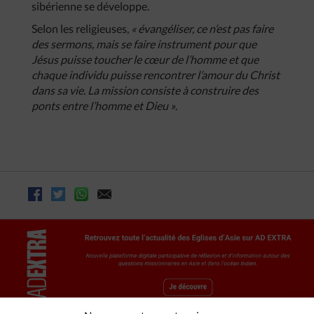
sibérienne se développe.
Selon les religieuses,
« évangéliser, ce n’est pas faire
des sermons, mais se faire instrument pour que
Jésus puisse toucher le cœur de l’homme et que
chaque individu puisse rencontrer l’amour du Christ
dans sa vie. La mission consiste à construire des
ponts entre l’homme et Dieu »
.