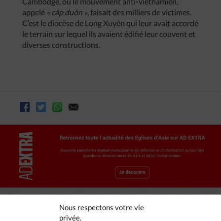
Cambodge, où le mouvement anti-vietnamien,
appelé
« câp duôn »
, faisait des milliers de victimes.
C’est le diocèse de Long Xuyên qui leur avait accordé
le terrain sur lequel ils avaient édifié leur couvent et
diverses constructions.
Nous respectons votre vie
privée.