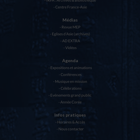
IRFA : Archives & Bibliothèque
Centre France-Asie
Médias
Revue MEP
Eglises d’Asie (archives)
AD EXTRA
Vidéos
Agenda
Expositions et animations
Conférences
Musique en mission
Célébrations
Evénements grand public
Année Corée
Infos pratiques
Horaires & Accès
Nous contacter