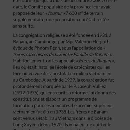
été fournie jusqu’au mois de décembre 2008. A cette
date, le Comité populaire de la province leur avait
proposé de leur
« fournir »
7 600 m² de terrain
supplémentaire, une proposition qui était restée
sans suite.
La congrégation religieuse a été fondée en 1931, à
Banam, au Cambodge, par Mgr Valentin Hergott,
évêque de Phnom Penh, sous l’appellation de
«
frères catéchistes de la Sainte-Famille de Banam »
.
Habituellement, on les appelait
« frères de Banam »
,
lieu où était installée l’école de catéchistes qui les
formait en vue de l’apostolat en milieu vietnamien
au Cambodge. A partir de 1939, la congrégation fut
profondément marquée par le P. Joseph Vulliez
(1912-1975), qui entreprit sa réforme, lui donna des
constitutions et élabora un programme de
formation pour ses membres. Le premier supérieur
vietnamien fut élu en 1938. Les frères de Banam
sont venus s’établir au Vietnam dans le diocèse de
Long Xuyên, début 1970. Ils venaient de quitter le