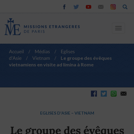
Toggle
navigat
Accueil
/
Médias
/
Eglises
d'Asie
/
Vietnam
/
Le groupe des évêques
vietnamiens en visite ad limina à Rome
EGLISES D'ASIE
–
VIETNAM
Le groupe des évêques