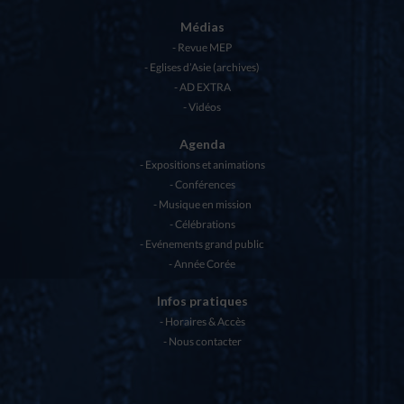
Médias
Revue MEP
Eglises d’Asie (archives)
AD EXTRA
Vidéos
Agenda
Expositions et animations
Conférences
Musique en mission
Célébrations
Evénements grand public
Année Corée
Infos pratiques
Horaires & Accès
Nous contacter