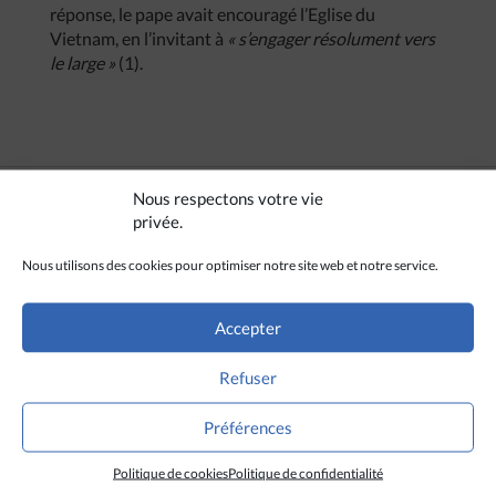
réponse, le pape avait encouragé l’Eglise du
Vietnam, en l’invitant à
« s’engager résolument vers
le large »
(1).
Nous respectons votre vie
privée.
Nous utilisons des cookies pour optimiser notre site web et notre service.
Accepter
Refuser
Préférences
Politique de cookies
Politique de confidentialité
A LIRE AUSSI