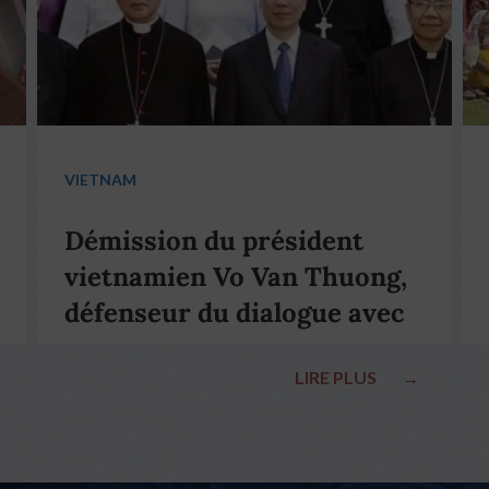
VIETNAM
Démission du président
vietnamien Vo Van Thuong,
défenseur du dialogue avec
le pape François
LIRE PLUS
→