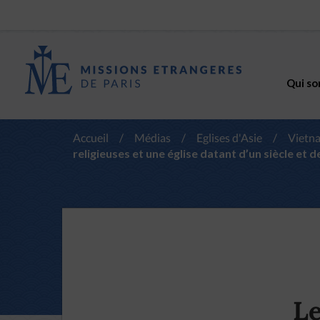
Qui so
Accueil
/
Médias
/
Eglises d'Asie
/
Vietn
religieuses et une église datant d’un siècle et 
Le