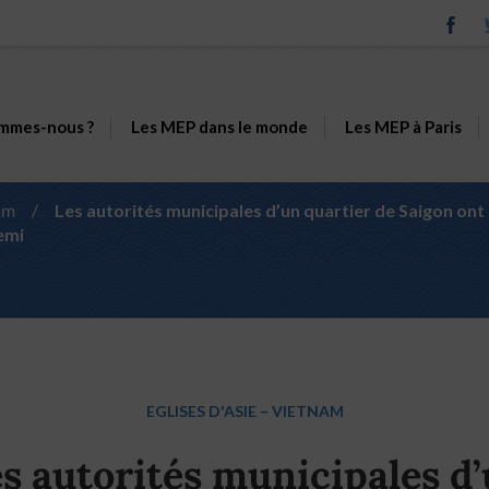
mmes-nous ?
Les MEP dans le monde
Les MEP à Paris
am
/
Les autorités municipales d’un quartier de Saigon ont
demi
EGLISES D'ASIE
–
VIETNAM
s autorités municipales d