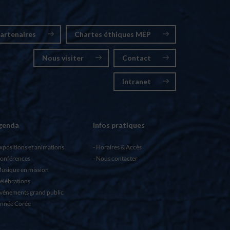
artenaires
Chartes éthiques MEP
Nous visiter
Contact
Intranet
genda
Infos pratiques
xpositions et animations
Horaires & Accès
onférences
Nous contacter
usique en mission
élébrations
vénements grand public
nnée Corée