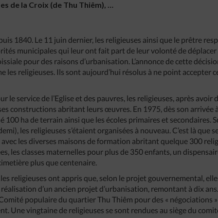
s de la Croix (de Thu Thiêm), …
puis 1840. Le 11 juin dernier, les religieuses ainsi que le prêtre re
ités municipales qui leur ont fait part de leur volonté de déplacer
aroissiale pour des raisons d’urbanisation. L’annonce de cette déci
e les religieuses. Ils sont aujourd’hui résolus à ne point accepter c
 le service de l’Eglise et des pauvres, les religieuses, après avoir dé
rses constructions abritant leurs œuvres. En 1975, dès son arrivée 
é 100 ha de terrain ainsi que les écoles primaires et secondaires. Su
demi), les religieuses s’étaient organisées à nouveau. C’est là que s
, avec les diverses maisons de formation abritant quelque 300 relig
es, les classes maternelles pour plus de 350 enfants, un dispensair
 cimetière plus que centenaire.
 les religieuses ont appris que, selon le projet gouvernemental, elle
a réalisation d’un ancien projet d’urbanisation, remontant à dix ans. 
Comité populaire du quartier Thu Thiêm pour des « négociations » 
t. Une vingtaine de religieuses se sont rendues au siège du comité