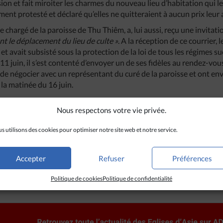
sion et fait miroiter les charmes du nouveau lieu d’habitation qui le
ent protesté et déclaré qu’elles ne quitteraient à aucun prix leur 
e chargé de la paroisse de Thu Thiêm, a, lui aussi, reçu une invit
t le déplacement du lieu de culte »
. A la réception de ce courrier, l
 et avait subsisté sous la protection de la loi de tous les régimes suc
11 juin, il s’est contenté d’envoyer un de ses fidèles au rendez-vous
 de négocier avec un représentant du curé de la paroisse et ont en
la matinée du 16 juin.
tés municipales et les responsables religieux se produit dans le ca
Nous respectons votre vie privée.
elà de la rivière Saigon. Le projet, déjà très ancien, a été remis à l’
s utilisons des cookies pour optimiser notre site web et notre service.
Accepter
Refuser
Préférences
Politique de cookies
Politique de confidentialité