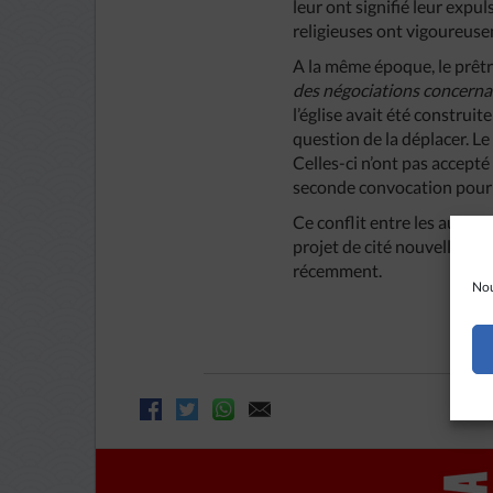
leur ont signifié leur expul
religieuses ont vigoureusem
A la même époque, le prêtr
des négociations concernan
l’église avait été construite
question de la déplacer. Le 
Celles-ci n’ont pas accepté
seconde convocation pour 
Ce conflit entre les autori
projet de cité nouvelle au-d
récemment.
Nou