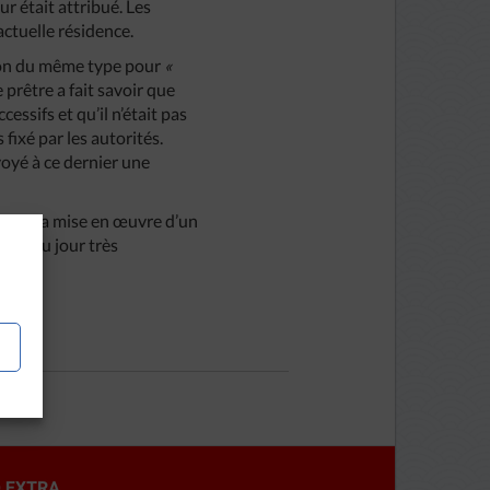
ur était attribué. Les
actuelle résidence.
ation du même type pour
«
e prêtre a fait savoir que
cessifs et qu’il n’était pas
 fixé par les autorités.
voyé à ce dernier une
dre de la mise en œuvre d’un
ordre du jour très