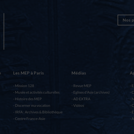
Nos p
e
Les MEP à Paris
Médias
A
Mission 128
Revue MEP
E
Musée et activités culturelles
Eglises d’Asie (archives)
C
Histoire des MEP
AD EXTRA
M
Discerner ma vocation
Vidéos
C
IRFA : Archives & Bibliothèque
E
Centre France-Asie
A