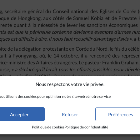
secrétaire général du Conseil national des Eglises de Corée (d
loque de Hongkong, aux côtés de Samuel Kobia et de Prawate K
rente quant à la nécessité de lever les sanctions économiques 
nts est que la péninsule coréenne devienne exempte d’armes nucléa
s est difficile à dire. Il nous faut recueillir davantage d’avis »
, a-
site de la délégation protestante en Corée du Nord, le fils du célè
ait à Pyongyang, où, le 14 octobre, il a rencontré des représe
ce-ministre des Affaires étrangères. Le pasteur Franklin Graham, qu
urse,
« a déclaré qu’il ferait tous les efforts possibles pour dévelo
 Nord »
, a indiqué KCNA, l’agence de presse nord-coréenne. Le s
é qu’il s’agissait de la troisième visite du pasteur Graham en C
Nous respectons votre vie privée.
 le pays pour superviser plusieurs opérations d’entraide.
s utilisons des cookies pour optimiser notre site web et notre service.
er, une délégation de l’Eglise évangélique d’Allemagne (EKD) a
Accepter
Refuser
Préférences
Politique de cookies
Politique de confidentialité