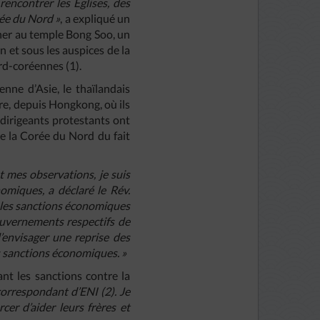
 rencontrer les Eglises, des
rée du Nord »
, a expliqué un
her au temple Bong Soo, un
n et sous les auspices de la
rd-coréennes (1).
nne d’Asie, le thaïlandais
re, depuis Hongkong, où ils
 dirigeants protestants ont
e la Corée du Nord du fait
 mes observations, je suis
miques, a déclaré le Rév.
 les sanctions économiques
ouvernements respectifs de
’envisager une reprise des
es sanctions économiques. »
nt les sanctions contre la
correspondant d’ENI (2). Je
cer d’aider leurs frères et