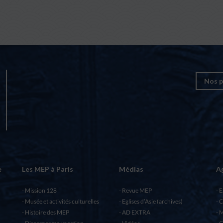
Nos p
e
Les MEP à Paris
Médias
A
Mission 128
Revue MEP
E
Musée et activités culturelles
Eglises d’Asie (archives)
C
Histoire des MEP
AD EXTRA
M