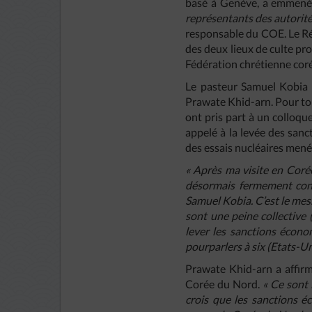
basé à Genève, a emmené u
représentants des autorité
responsable du COE. Le Ré
des deux lieux de culte pro
Fédération chrétienne coré
Le pasteur Samuel Kobia é
Prawate Khid-arn. Pour tou
ont pris part à un colloqu
appelé à la levée des san
des essais nucléaires mené
« Après ma visite en Coré
désormais fermement conv
Samuel Kobia. C’est le me
sont une peine collective
lever les sanctions écono
pourparlers à six (Etats-Un
Prawate Khid-arn a affirm
Corée du Nord.
« Ce sont 
crois que les sanctions éc