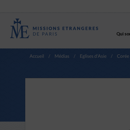
Qui so
Accueil
/
Médias
/
Eglises d'Asie
/
Corée