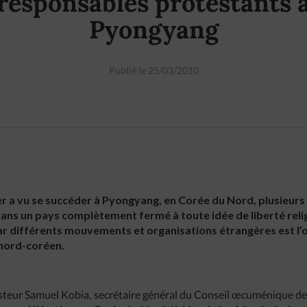
responsables protestants 
Pyongyang
Publié le 25/03/2010
r a vu se succéder à Pyongyang, en Corée du Nord, plusieurs
ans un pays complètement fermé à toute idée de liberté relig
 différents mouvements et organisations étrangères est l’oc
 nord-coréen.
asteur Samuel Kobia, secrétaire général du Conseil œcuménique de