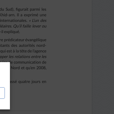
u Sud), figurait parmi les
hid-arn. Il a exprimé une
internationales.
« L’un des
ires. Qu’il faille lever ou
t-il expliqué.
bre prédicateur évangélique
ntants des autorités nord-
i est à la tête de l’agence
pper les relations entre les
ervice de communication de
orée du Nord et qu’en 2008,
vait passé quatre jours en