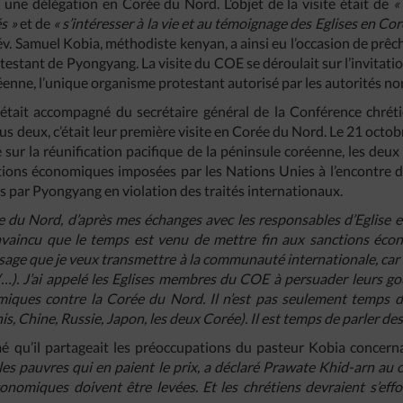
ne délégation en Corée du Nord. L’objet de la visite était de
«
s »
et de
« s’intéresser à la vie et au témoignage des Eglises en Co
v. Samuel Kobia, méthodiste kenyan, a ainsi eu l’occasion de prêc
testant de Pyongyang. La visite du COE se déroulait sur l’invitatio
enne, l’unique organisme protestant autorisé par les autorités no
tait accompagné du secrétaire général de la Conférence chrétie
s deux, c’était leur première visite en Corée du Nord. Le 21 octob
e sur la réunification pacifique de la péninsule coréenne, les deux
ctions économiques imposées par les Nations Unies à l’encontre d
s par Pyongyang en violation des traités internationaux.
e du Nord, d’après mes échanges avec les responsables d’Eglise et
aincu que le temps est venu de mettre fin aux sanctions écono
ssage que je veux transmettre à la communauté internationale, car
 (…). J’ai appelé les Eglises membres du COE à persuader leurs g
miques contre la Corée du Nord. Il n’est pas seulement temps d
is, Chine, Russie, Japon, les deux Corée). Il est temps de parler d
é qu’il partageait les préoccupations du pasteur Kobia concerna
les pauvres qui en paient le prix, a déclaré Prawate Khid-arn au 
onomiques doivent être levées. Et les chrétiens devraient s’effor