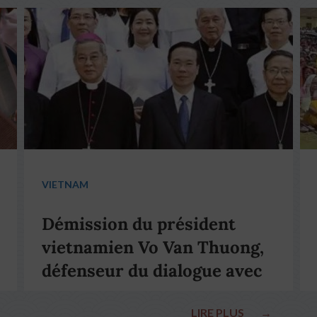
VIETNAM
Démission du président
vietnamien Vo Van Thuong,
défenseur du dialogue avec
le pape François
LIRE PLUS
→