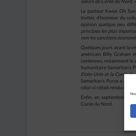
sœurs de Corée du Nord. »
Le pasteur Kwon Oh Sung, 
invités d’honneur du col
opinion quelque peu diffé
principes les plus importa
non les sanctions économique
Quelques jours avant la vi
américain Billy Graham ét
coréennes, notamment le vi
humanitaire Samaritan’s P
Etats-Unis et la Corée du
Samaritan’s Purse a précis
celui-ci s’était rendu dans
Nou
Enfin, en septembre derni
Corée du Nord.