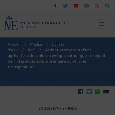
Toggle
navigat
Accueil
/
Médias
/
Eglises
d'Asie
/
Inde
/
Ardent promoteur d’une
agriculture durable, un évêque catholique se réjouit
de l’interdiction de la première aubergine
transgénique
EGLISES D'ASIE
–
INDE