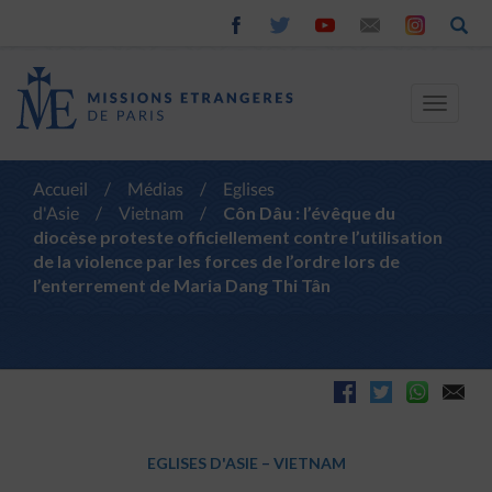
Toggle
navigat
Accueil
/
Médias
/
Eglises
d'Asie
/
Vietnam
/
Côn Dâu : l’évêque du
diocèse proteste officiellement contre l’utilisation
de la violence par les forces de l’ordre lors de
l’enterrement de Maria Dang Thi Tân
EGLISES D'ASIE
–
VIETNAM