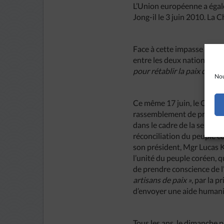
L’Union européenne a égale
Jong-il le 3 juin 2010. La 
Face à cette impasse polit
entre les deux nations :
« 
pour rétablir la paix dans 
Nou
Ce même 17 juin, le Consei
rassemblement de prière des
dans le cadre de la semaine
réconciliation du peuple 
son président, Mgr Lucas K
l’unité du peuple coréen, q
de prendre conscience de l’e
artisans de paix »
, par la p
d’envoyer une aide humani
Tous les ans, le dimanche p