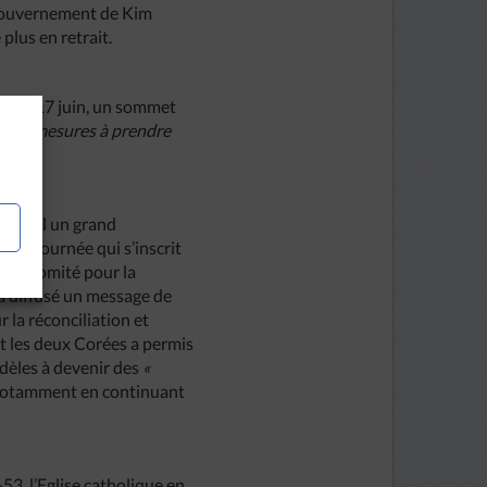
u gouvernement de Kim
plus en retrait.
ne du 17 juin, un sommet
r les mesures à prendre
à Séoul un grand
 Une journée qui s’inscrit
, le Comité pour la
a diffusé un message de
la réconciliation et
ent les deux Corées a permis
fidèles à devenir des
«
notamment en continuant
-53, l’Eglise catholique en