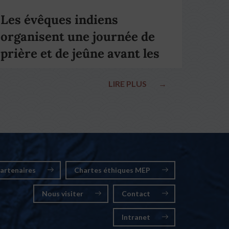
Les évêques indiens
organisent une journée de
prière et de jeûne avant les
élections nationales
LIRE PLUS
→
artenaires
Chartes éthiques MEP
Nous visiter
Contact
Intranet