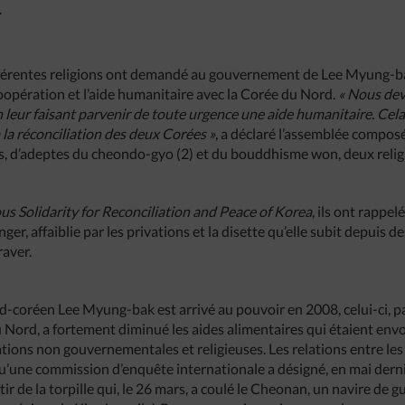
…
férentes religions ont demandé au gouvernement de Lee Myung-ba
oopération et l’aide humanitaire avec la Corée du Nord.
« Nous dev
eur faisant parvenir de toute urgence une aide humanitaire. Cela 
à la réconciliation des deux Corées »
, a déclaré l’assemblée compos
ts, d’adeptes du cheondo-gyo (2) et du bouddhisme won, deux reli
ous Solidarity for Reconciliation and Peace of Korea
, ils ont rappe
er, affaiblie par les privations et la disette qu’elle subit depuis d
raver.
d-coréen Lee Myung-bak est arrivé au pouvoir en 2008, celui-ci, pa
 Nord, a fortement diminué les aides alimentaires qui étaient env
ions non gouvernementales et religieuses. Les relations entre le
’une commission d’enquête internationale a désigné, en mai derni
tir de la torpille qui, le 26 mars, a coulé le Cheonan, un navire de 