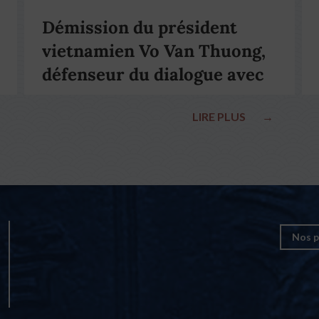
Démission du président
vietnamien Vo Van Thuong,
défenseur du dialogue avec
le pape François
LIRE PLUS
→
Nos p