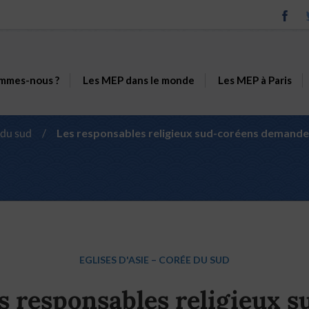
mmes-nous ?
Les MEP dans le monde
Les MEP à Paris
 du sud
/
Les responsables religieux sud-coréens demanden
EGLISES D'ASIE
–
CORÉE DU SUD
s responsables religieux s