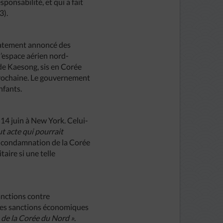
ponsabilité, et qui a fait
3).
diatement annoncé des
’espace aérien nord-
e Kaesong, sis en Corée
prochaine. Le gouvernement
nfants.
 14 juin à New York. Celui-
ut acte qui pourrait
e condamnation de la Corée
aire si une telle
anctions contre
 les sanctions économiques
 de la Corée du Nord »
.