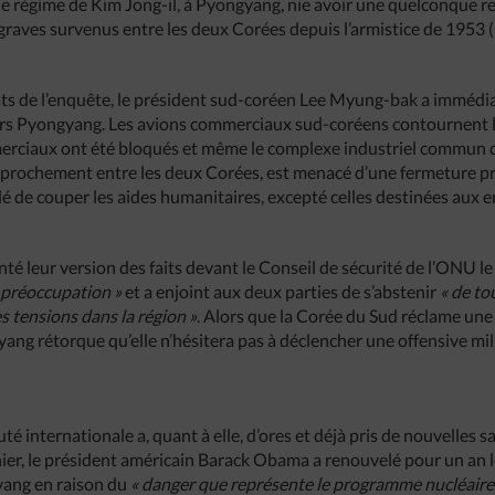
 le régime de Kim Jong-il, à Pyongyang, nie avoir une quelconque res
 graves survenus entre les deux Corées depuis l’armistice de 1953 (
tats de l’enquête, le président sud-coréen Lee Myung-bak a immé
rs Pyongyang. Les avions commerciaux sud-coréens contournent l
erciaux ont été bloqués et même le complexe industriel commun d
prochement entre les deux Corées, est menacé d’une fermeture 
é de couper les aides humanitaires, excepté celles destinées aux e
é leur version des faits devant le Conseil de sécurité de l’ONU le
 préoccupation »
et a enjoint aux deux parties de s’abstenir
« de to
s tensions dans la région »
. Alors que la Corée du Sud réclame un
ng rétorque qu’elle n’hésitera pas à déclencher une offensive milit
 internationale a, quant à elle, d’ores et déjà pris de nouvelles s
nier, le président américain Barack Obama a renouvelé pour un an
yang en raison du
« danger que représente le programme nucléaire