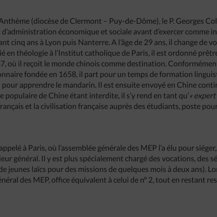
t-Anthème (diocèse de Clermont – Puy-de-Dôme), le P. Georges Col
 et d’administration économique et sociale avant d’exercer comme i
 cinq ans à Lyon puis Nanterre. A l’âge de 29 ans, il change de vo
é en théologie à l’Institut catholique de Paris, il est ordonné prêtr
7, où il reçoit le monde chinois comme destination. Conformément
ionnaire fondée en 1658, il part pour un temps de formation lingui
 pour apprendre le mandarin. Il est ensuite envoyé en Chine conti
populaire de Chine étant interdite, il s’y rend en tant qu’
« expert
 français et la civilisation française auprès des étudiants, poste pour
appelé à Paris, où l’assemblée générale des MEP l’a élu pour siéger,
rieur général. Il y est plus spécialement chargé des vocations, des s
 de jeunes laïcs pour des missions de quelques mois à deux ans). Lo
 général des MEP, office équivalent à celui de n° 2, tout en restant 