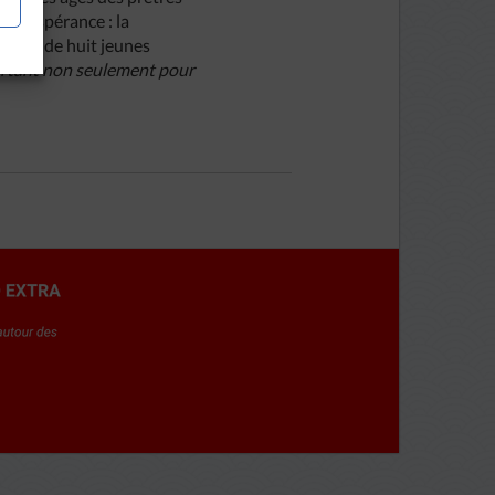
s d’espérance : la
 2011 de huit jeunes
ortant non seulement pour