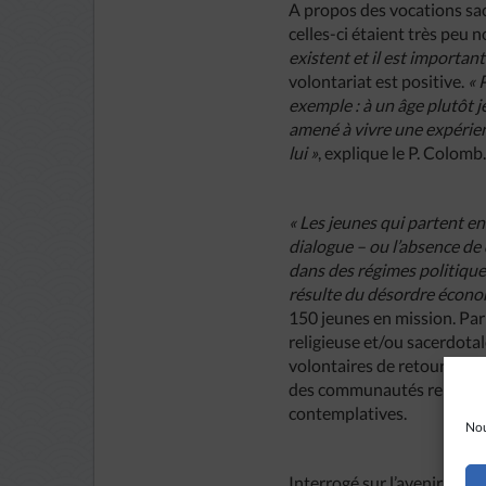
A propos des vocations sac
celles-ci étaient très peu 
existent et il est important
volontariat est positive.
« 
exemple : à un âge plutôt je
amené à vivre une expérien
lui »
, explique le P. Colomb
« Les jeunes qui partent en
dialogue – ou l’absence de 
dans des régimes politiques 
résulte du désordre écon
150 jeunes en mission. Par
religieuse et/ou sacerdotal
volontaires de retour en F
des communautés religieuse
contemplatives.
Nou
Interrogé sur l’avenir des