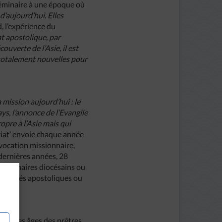
 séminaire à une époque où
 d’aujourd’hui. Elles
, l’expérience du
at apostolique, par
ouverte de l’Asie, il est
s totalement nouvelles pour
 mission aujourd’hui : le
ays, l’annonce de l’Evangile
ropre à l’Asie mais qui
ariat’ envoie chaque année
 vocation missionnaire,
 dernières années, 28
 séminaires diocésains ou
mmunautés apostoliques ou
mide des âges des prêtres