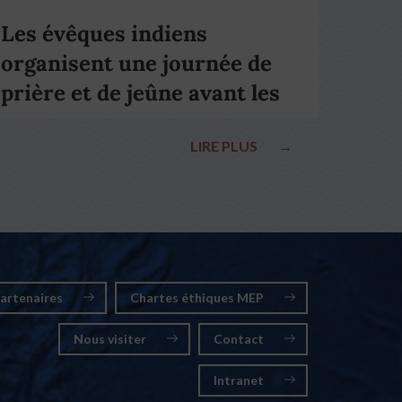
Les évêques indiens
organisent une journée de
prière et de jeûne avant les
élections nationales
LIRE PLUS
→
artenaires
Chartes éthiques MEP
Nous visiter
Contact
Intranet