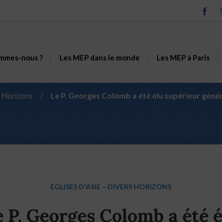
mmes-nous ?
Les MEP dans le monde
Les MEP à Paris
 Horizons
/
Le P. Georges Colomb a été élu supérieur génér
EGLISES D'ASIE
–
DIVERS HORIZONS
e P. Georges Colomb a été é