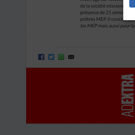
de la société missionnaire 
présence de 21 séminariste
prêtres MEP. Il conclut qu’
les MEP mais aussi pour la v