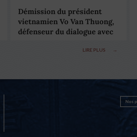
Démission du président
vietnamien Vo Van Thuong,
défenseur du dialogue avec
le pape François
LIRE PLUS
→
Nos p