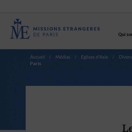
Qui so
Accueil
/
Médias
/
Eglises d'Asie
/
Divers
Paris
L