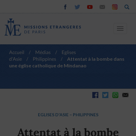
Toggle
navigat
Accueil
/
Médias
/
Eglises
d'Asie
/
Philippines
/
Attentat à la bombe dans
une église catholique de Mindanao
EGLISES D'ASIE
–
PHILIPPINES
Attentat à la bombe