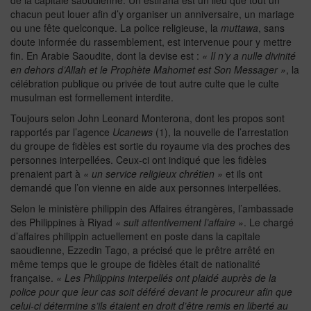
de la capitale saoudienne. Un estiraha est un lieu que tout un
chacun peut louer afin d’y organiser un anniversaire, un mariage
ou une fête quelconque. La police religieuse, la
muttawa
, sans
doute informée du rassemblement, est intervenue pour y mettre
fin. En Arabie Saoudite, dont la devise est :
« Il n’y a nulle divinité
en dehors d’Allah et le Prophète Mahomet est Son Messager »
, la
célébration publique ou privée de tout autre culte que le culte
musulman est formellement interdite.
Toujours selon John Leonard Monterona, dont les propos sont
rapportés par l’agence
Ucanews
(1), la nouvelle de l’arrestation
du groupe de fidèles est sortie du royaume via des proches des
personnes interpellées. Ceux-ci ont indiqué que les fidèles
prenaient part à
« un service religieux chrétien »
et ils ont
demandé que l’on vienne en aide aux personnes interpellées.
Selon le ministère philippin des Affaires étrangères, l’ambassade
des Philippines à Riyad
« suit attentivement l’affaire »
. Le chargé
d’affaires philippin actuellement en poste dans la capitale
saoudienne, Ezzedin Tago, a précisé que le prêtre arrêté en
même temps que le groupe de fidèles était de nationalité
française.
« Les Philippins interpellés ont plaidé auprès de la
police pour que leur cas soit déféré devant le procureur afin que
celui-ci détermine s’ils étaient en droit d’être remis en liberté au