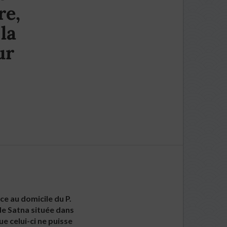
re,
la
ur
e au domicile du P.
de Satna située dans
e celui-ci ne puisse