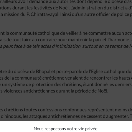
 par ailleurs avoir demandé aux autorités dont dépend le diocèse d’a
utions durant les festivités de Noël. L’administration du district a 
 la mission du P. Chirattavayalil ainsi qu’un autre officier de police p
int la communauté catholique de veiller à ne commettre aucun act
 de tout faire au contraire pour maintenir la paix et l’harmonie.
a peur, face à de tels actes d’intimidation, surtout en ce temps de 
tre du diocèse de Bhopal et porte-parole de l’Eglise catholique 
es de la communauté chrétienne venaient de rencontrer les hauts di
ace un système de protection des chrétiens, étant donné les dernie
s violences antichrétiennes durant la période de Noël.
s chrétiens toutes confessions confondues représentent moins d
 d’hindous, les attaques antichrétiennes ne cessent d’augmenter. 
issement d’enseignement secondaire, dirigé par l’Eglise orthodoxe
Nous respectons votre vie privée.
 des militants hindouistes. Peu auparavant, la cathédrale catholiq