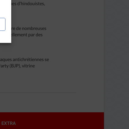
attaques d’hindouistes,
le théâtre de nombreuses
 officiellement par des
ttaques antichrétiennes se
arty (BJP), vitrine