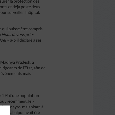
ssurer la protection des
d’ores et déjà posté deux
our surveiller l’hôpital.
e qui puisse être compris
« Nous devons prier
Noël »
, a-t-il déclaré à ses
du Madhya Pradesh, a
rigeants de l’Etat, afin de
rs événements mais
e 1 % d’une population
Tout récemment, le 7
 de rite syro-malankare à
ue de Jabalpur avait été