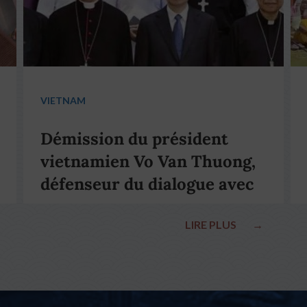
VIETNAM
Démission du président
vietnamien Vo Van Thuong,
défenseur du dialogue avec
le pape François
LIRE PLUS
→