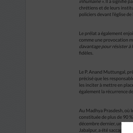
inhumaine »
. Il a signifié
chrétiens et de leurs instit
policiers devant l’église de
Le prélat a également enjo
comme une provocation mais
davantage pour résister à l
fidèles.
Le P. Anand Muttungal, prê
précisé que les responsabl
les inciter à mettre en pl
également la récurrence de
Au Madhya Prasdesh, où le
constituée de plus de 90 %
décembre dernier, un établ
Jabalpur, a été saccagé par