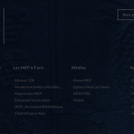
Nos p
e
Les MEP à Paris
Médias
A
Mission 128
Revue MEP
E
Musée et activités culturelles
Eglises d’Asie (archives)
C
Histoire des MEP
AD EXTRA
M
Discerner ma vocation
Vidéos
C
IRFA : Archives & Bibliothèque
E
Centre France-Asie
A