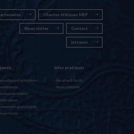
artenaires
Chartes éthiques MEP
Nous visiter
Contact
Intranet
genda
Infos pratiques
xpositions et animations
Horaires & Accès
onférences
Nous contacter
usique en mission
élébrations
vénements grand public
nnée Corée