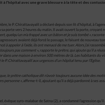
t à l’hôpital avec une grave blessure à la tête et des contusio
re, le P. Chirattavayalil a déclaré depuis son lit d’hôpital, à l’age
à sa porte vers 2 heures du matin. Il avait ouvert la porte, croyant
vert, quelqu’un m’a frappé avec un bâton et je suis tombé »
, raconte
 agresseurs avaient déjà forcé le passage, le faisant de nouveau tom
é à appeler à l’aide, ils ont menacé de me tuer. Alors j’ai rassemb
 toujours pas comment », rapporte le prêtre, qui ajoute qu’il a réuss
ugier dans une maison à environ 500 mètres de là. Les habitants du
le P. Chirattavayalil aux urgences d’un hôpital tenu par l’Eglise.
aque, le prêtre catholique dit n’avoir toujours aucune idée des moti
ers personne »
, affirme-t-il, ajoutant qu’il a déjà pardonné à ses ass
 évêque syro-malabar de Satna (2), a condamné l’agression qu’il 