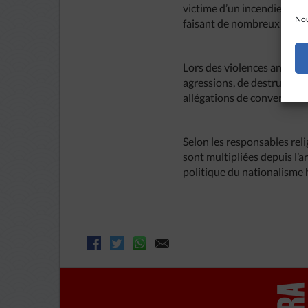
victime d’un incendie crim
Nou
faisant de nombreux blessé
Lors des violences antich
agressions, de destructions
allégations de conversion f
Selon les responsables reli
sont multipliées depuis l’a
politique du nationalisme 