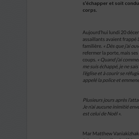
s’échapper et soit condui
corps.
Aujourd’hui lundi 20 décemb
assaillants avaient frappé 
familière.
« Dès que j’ai ou
refermer la porte, mais ses
coups.
« Quand j’ai commenc
me suis échappé, je ne sais
l’église et à courir se réf
appelé la police et emmené 
Plusieurs jours après l’att
Je n’ai aucune inimitié env
est celui de Noël »
.
Mar Matthew Vaniakizhakel,