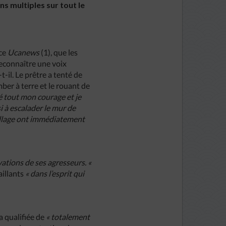
ns multiples sur tout le
nce
Ucanews
(1), que les
 reconnaître une voix
-t-il. Le prêtre a tenté de
ber à terre et le rouant de
lé tout mon courage et je
i à escalader le mur de
 village ont immédiatement
vations de ses agresseurs. «
aillants
« dans l’esprit qui
a qualifiée de
« totalement