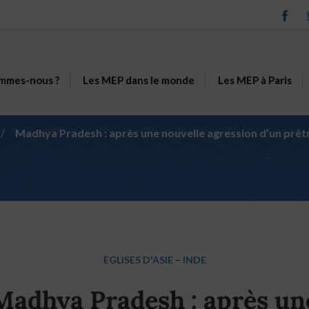
mmes-nous ?
Les MEP dans le monde
Les MEP à Paris
/
Madhya Pradesh : après une nouvelle agression d’un prêtr
EGLISES D'ASIE
–
INDE
Madhya Pradesh : après un