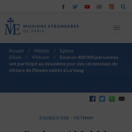
Toggle
navigat
Accueil
/
Médias
/
Eglises
d'Asie
/
Vietnam
/
Environ 400 000 personnes
ont participé au deuxième jour des cérémonies de
clôture de l’Année sainte à La Vang
EGLISES D'ASIE
–
VIETNAM