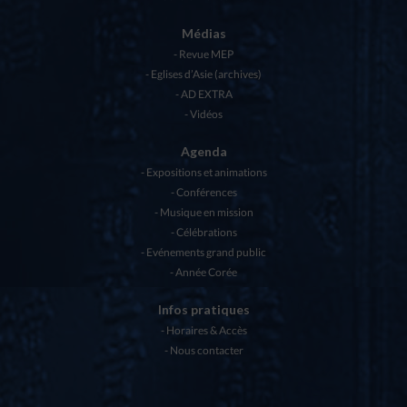
Médias
Revue MEP
Eglises d’Asie (archives)
AD EXTRA
Vidéos
Agenda
Expositions et animations
Conférences
Musique en mission
Célébrations
Evénements grand public
Année Corée
Infos pratiques
Horaires & Accès
Nous contacter