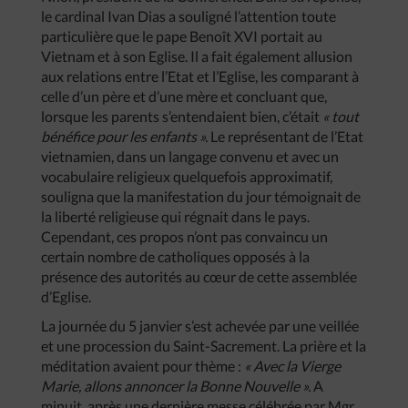
le cardinal Ivan Dias a souligné l’attention toute
particulière que le pape Benoît XVI portait au
Vietnam et à son Eglise. Il a fait également allusion
aux relations entre l’Etat et l’Eglise, les comparant à
celle d’un père et d’une mère et concluant que,
lorsque les parents s’entendaient bien, c’était
« tout
bénéfice pour les enfants ».
Le représentant de l’Etat
vietnamien, dans un langage convenu et avec un
vocabulaire religieux quelquefois approximatif,
souligna que la manifestation du jour témoignait de
la liberté religieuse qui régnait dans le pays.
Cependant, ces propos n’ont pas convaincu un
certain nombre de catholiques opposés à la
présence des autorités au cœur de cette assemblée
d’Eglise.
La journée du 5 janvier s’est achevée par une veillée
et une procession du Saint-Sacrement. La prière et la
méditation avaient pour thème :
« Avec la Vierge
Marie, allons annoncer la Bonne Nouvelle ».
A
minuit, après une dernière messe célébrée par Mgr