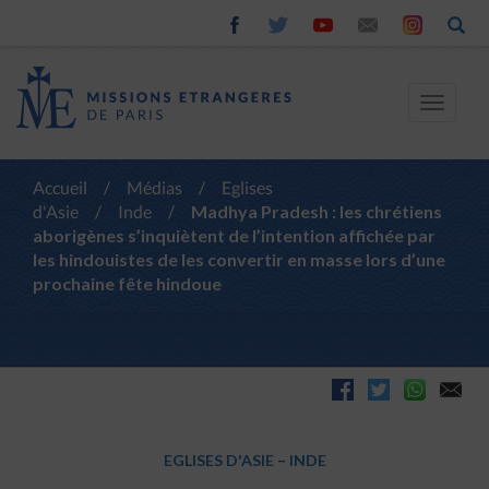
Toggle
navigat
Accueil
/
Médias
/
Eglises
d'Asie
/
Inde
/
Madhya Pradesh : les chrétiens
aborigènes s’inquiètent de l’intention affichée par
les hindouistes de les convertir en masse lors d’une
prochaine fête hindoue
EGLISES D'ASIE
–
INDE