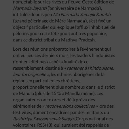
nom, établie sur les rives du fleuve. Cette édition de
Narmada Jayanti
(‘anniversaire de Narmada’),
intitulée depuis peu
Ma Narmada Samajik Kumbh
(‘grand pèlerinage de Mère Narmada’), s’est fixé un
objectif particulier qui explique l’afflux inhabituel de
pèlerins pour cette fête pourtant très populaire,
dans ce district tribal du Madhya Pradesh.
Lors des réunions préparatoires à l’événement qui
ont eu lieu ces derniers mois, les leaders hindouistes
n’ont en effet pas caché la finalité de ce
rassemblement, destiné à
« ramener à l’hindouisme,
leur foi originelle »
, les ethnies aborigènes de la
région, en particulier les chrétiens,
proportionnellement plus nombreux dans le district
de Mandla (plus de 15 % à Mandla même). Les
organisateurs ont d’ores et déjà prévu des
cérémonies de
« reconversions collectives »
lors des
festivités, dûment encadrées par des militants du
Rashtriya Swayamsevak Sangh
(Corps national des
volontaires, RSS) (3), qui auraient été rappelés de