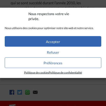
qui se sont succédé durant l’année 2010, les
responsables des mouvements extrémistes hindous
ont appelé leurs militants à
« nettoyer le district de
Nous respectons votre vie
Mandla des chrétiens »
et à préparer les
« séances de
privée.
reconversions »
de février prochain.
Nous utilisons des cookies pour optimiser notre site web et notre service.
Selon des sources locales, de nombreuses
communautés chrétiennes du district de Mandla ont
déjà été attaquées au cours des derniers mois ou ont
Accepter
été victimes de menaces afin de renoncer à leur foi.
Tout récemment, un pasteur protestant, le Rév. Jai
Refuser
Prakash, qui a refusé de faire un don pour la fête de
Narmada qu’exigeait un groupe d’hindouistes, a été
Préférences
menacé
« de terribles conséquences »
(6).
Politique de cookies
Politique de confidentialité