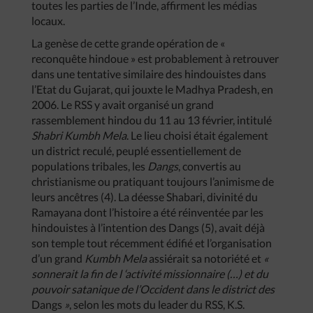
toutes les parties de l’Inde, affirment les médias
locaux.
La genèse de cette grande opération de «
reconquête hindoue » est probablement à retrouver
dans une tentative similaire des hindouistes dans
l’Etat du Gujarat, qui jouxte le Madhya Pradesh, en
2006. Le RSS y avait organisé un grand
rassemblement hindou du 11 au 13 février, intitulé
Shabri Kumbh Mela
. Le lieu choisi était également
un district reculé, peuplé essentiellement de
populations tribales, les
Dangs
, convertis au
christianisme ou pratiquant toujours l’animisme de
leurs ancêtres (4). La déesse Shabari, divinité du
Ramayana dont l’histoire a été réinventée par les
hindouistes à l’intention des Dangs (5), avait déjà
son temple tout récemment édifié et l’organisation
d’un grand
Kumbh Mela
assiérait sa notoriété et
«
sonnerait la fin de l ‘activité missionnaire (…) et du
pouvoir satanique de l’Occident dans le district des
Dangs
»
, selon les mots du leader du RSS, K.S.