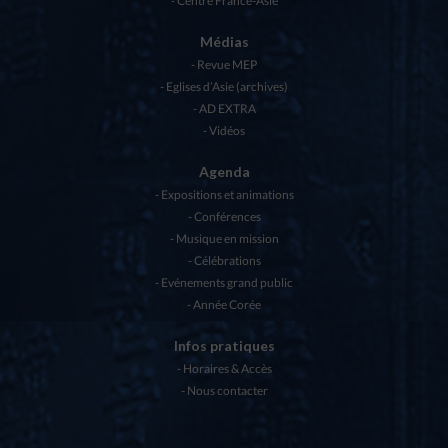
Centre France-Asie
Médias
Revue MEP
Eglises d’Asie (archives)
AD EXTRA
Vidéos
Agenda
Expositions et animations
Conférences
Musique en mission
Célébrations
Evénements grand public
Année Corée
Infos pratiques
Horaires & Accès
Nous contacter