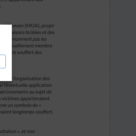
.
tral Domain (MOA), projet
 des maisons brûlées et des
s ne concernent pas les
té et actuellement membre
ièrement souffert des
F sur l’organisation des
r l’éventuelle application
claircissements au sujet de
es victimes appartenaient
omme un symbole de
«
vaient longtemps souffert.
ultation »
, et non