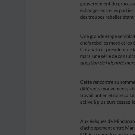
gouvernement du processus 
échanges entre les parties 
des troupes rebelles étant 
Une grande étape semblait 
chefs rebelles moro et les 
Cotabato et président de l
mars, une série de consulta
question de l’identité moro
Cette rencontre au somme
différents mouvements abo
travaillant en étroite coll
active à plusieurs cessez-le
Aux évêques de Mindanao qu
d’achoppement entre Manill
MILF, a répondu que les in