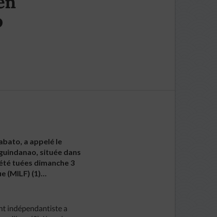
en
o
abato, a appelé le
guindanao, située dans
été tuées dimanche 3
e (MILF) (1)…
nt indépendantiste a