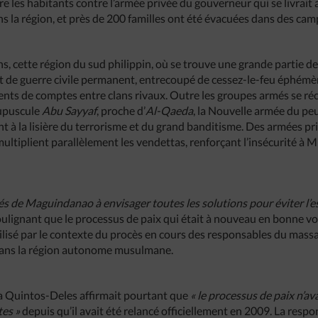
e les habitants contre l’armée privée du gouverneur qui se livrait a
ns la région, et près de 200 familles ont été évacuées dans des c
s, cette région du sud philippin, où se trouve une grande partie 
imat de guerre civile permanent, entrecoupé de cessez-le-feu éphémè
ments de comptes entre clans rivaux. Outre les groupes armés se ré
oupuscule
Abu Sayyaf
, proche d’
Al-Qaeda
, la Nouvelle armée du pe
t à la lisière du terrorisme et du grand banditisme. Des armées 
e multiplient parallèlement les vendettas, renforçant l’insécurité à 
és de Maguindanao à envisager toutes les solutions pour éviter l’es
ignant que le processus de paix qui était à nouveau en bonne voi
agilisé par le contexte du procès en cours des responsables du mas
dans la région autonome musulmane.
ta Quintos-Deles affirmait pourtant que
« le processus de paix n’av
tes »
depuis qu’il avait été relancé officiellement en 2009. La resp