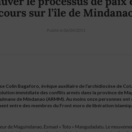
auver le processus de paix 
cours sur l’île de Mindana
Publié le 06/04/2011
ose Colin Bagaforo, évêque auxiliaire de l’archidiocèse de Cot
lution immédiate des conflits armés dans la province de Ma
ulmane de Mindanao (ARMM). Au moins onze personnes ont 
ement entre des membres du Front moro de libération islamiqu
rneur de Maguindanao, Esmael « Toto » Mangudadatu. Le mouveme