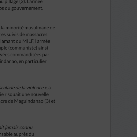
u pillage (2). L’armée
amps du gouvernement.
de la minorité musulmane de
res suivis de massacres
clamant du MILF, l’armée
uple (communiste) ainsi
privées commanditées par
Mindanao, en particulier
calade de la violence »
, a
e risquait une nouvelle
sacre de Maguindanao (3) et
ait jamais connu
onsable auprès du