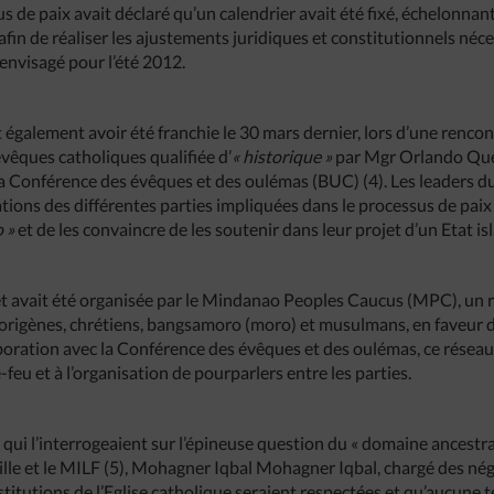
de paix avait déclaré qu’un calendrier avait été fixé, échelonnant
afin de réaliser les ajustements juridiques et constitutionnels né
envisagé pour l’été 2012.
également avoir été franchie le 30 mars dernier, lors d’une rencon
évêques catholiques qualifiée d’
« historique »
par Mgr Orlando Que
a Conférence des évêques et des oulémas (BUC) (4). Les leaders d
tions des différentes parties impliquées dans le processus de paix 
 »
et de les convaincre de les soutenir dans leur projet d’un Etat 
t avait été organisée par le Mindanao Peoples Caucus (MPC), un
rigènes, chrétiens, bangsamoro (moro) et musulmans, en faveur de
aboration avec la Conférence des évêques et des oulémas, ce réseau
-feu et à l’organisation de pourparlers entre les parties.
i l’interrogeaient sur l’épineuse question du « domaine ancestral 
e et le MILF (5), Mohagner Iqbal Mohagner Iqbal, chargé des négo
stitutions de l’Eglise catholique seraient respectées et qu’aucune 