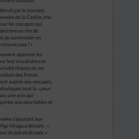
minaire national.
truit par le tsunami.
névoles de la
Caritas
, trie
pour les rescapés qui
derrière un rire de
vant de commenter en
 trouvez pas ? »
 peuvent apporter les
r leur travail dans le
a invité chacun de ses
 soldats des Forces
ivent auprès des rescapés,
atholiques sont là
« pour
mun, une voix qui
pporter aux plus faibles et
évoles s’ajoutant aux
 Mgr Hiraga a déclaré :
«
r, de joie et de paix. »