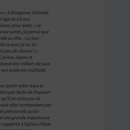
e »
, à Shiogama, Ishimaki
t âgé de 63 ans.
Tokyo, pour aider.
« Je
onne santé, j’ai pensé que
ndé sa ville.
« Le jour
é ce que j’ai vu. En
est peu de choses ! »
,
Caritas-Japon
. A
déposé des milliers de sacs
, son poids est multiplié
ur partir aider dans le
n’est pas faute de disposer
 qu’il ne reste pas de
uels elles tomberaient par
jets personnels qu’on
tent une grande importance
»
,
rapporte à
Eglises d’Asie