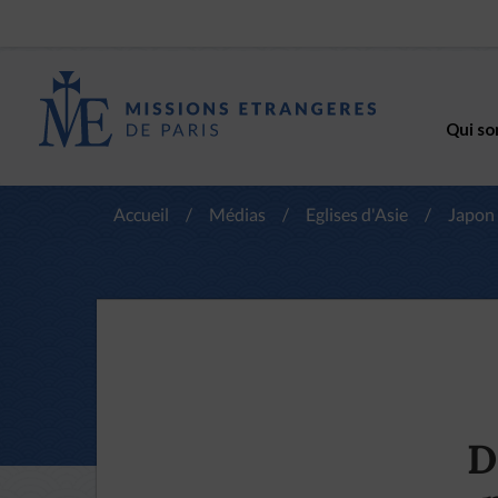
Qui so
Accueil
/
Médias
/
Eglises d'Asie
/
Japon
D