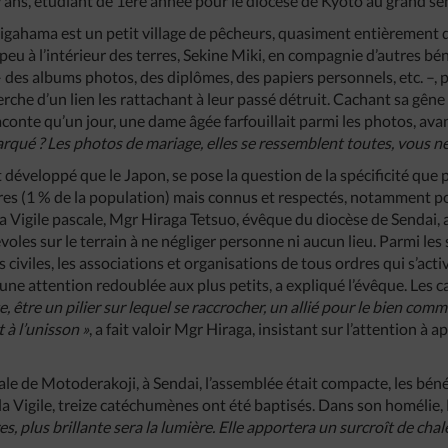
ans, étudiant de 1ère année pour le diocèse de Kyoto au grand sé
gahama est un petit village de pêcheurs, quasiment entièrement dé
peu à l’intérieur des terres, Sekine Miki, en compagnie d’autres bé
 – des albums photos, des diplômes, des papiers personnels, etc. –, 
erche d’un lien les rattachant à leur passé détruit. Cachant sa gêne 
conte qu’un jour, une dame âgée farfouillait parmi les photos, a
rqué ? Les photos de mariage, elles se ressemblent toutes, vous ne
 développé que le Japon, se pose la question de la spécificité que
ires (1 % de la population) mais connus et respectés, notamment pou
a Vigile pascale, Mgr Hiraga Tetsuo, évêque du diocèse de Sendai, 
oles sur le terrain à ne négliger personne ni aucun lieu. Parmi les
s civiles, les associations et organisations de tous ordres qui s’act
d’une attention redoublée aux plus petits, a expliqué l’évêque. Les c
e, être un pilier sur lequel se raccrocher, un allié pour le bien com
 à l’unisson »
, a fait valoir Mgr Hiraga, insistant sur l’attention à a
rale de Motoderakoji, à Sendai, l’assemblée était compacte, les bén
 la Vigile, treize catéchumènes ont été baptisés. Dans son homélie,
s, plus brillante sera la lumière. Elle apportera un surcroît de chaleu