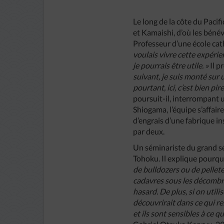
Le long de la côte du Pacif
et Kamaishi, d’où les bénév
Professeur d’une école cath
voulais vivre cette expérie
je pourrais être utile. »
Il p
suivant, je suis monté sur 
pourtant, ici, c’est bien pir
poursuit-il, interrompant u
Shiogama, l’équipe s’affair
d’engrais d’une fabrique in
par deux.
Un séminariste du grand sé
Tohoku. Il explique pourq
de bulldozers ou de pelleteu
cadavres sous les décombre
hasard. De plus, si on util
découvrirait dans ce qui r
et ils sont sensibles à ce q