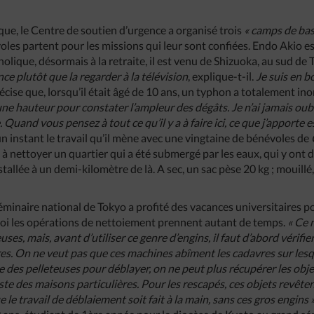
ique, le Centre de soutien d’urgence a organisé trois
« camps de bas
oles partent pour les missions qui leur sont confiées. Endo Akio es
olique, désormais à la retraite, il est venu de Shizuoka, au sud de 
nce plutôt que la regarder à la télévision
, explique-t-il.
Je suis en b
récise que, lorsqu’il était âgé de 10 ans, un typhon a totalement ino
une hauteur pour constater l’ampleur des dégâts. Je n’ai jamais oubli
e. Quand vous pensez à tout ce qu’il y a à faire ici, ce que j’apporte 
n instant le travail qu’il mène avec une vingtaine de bénévoles de
e à nettoyer un quartier qui a été submergé par les eaux, qui y ont 
stallée à un demi-kilomètre de là. A sec, un sac pèse 20 kg ; mouillé
minaire national de Tokyo a profité des vacances universitaires po
uoi les opérations de nettoiement prennent autant de temps.
« Ce 
ses, mais, avant d’utiliser ce genre d’engins, il faut d’abord vérifier
s. On ne veut pas que ces machines abîment les cadavres sur lesq
ise des pelleteuses pour déblayer, on ne peut plus récupérer les ob
este des maisons particulières. Pour les rescapés, ces objets revê
ue le travail de déblaiement soit fait à la main, sans ces gros engins 