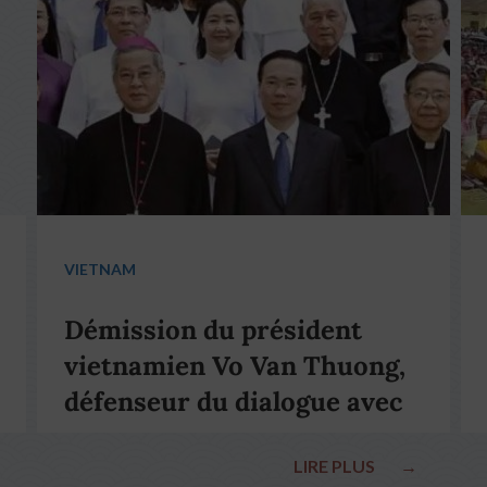
VIETNAM
Démission du président
vietnamien Vo Van Thuong,
défenseur du dialogue avec
le pape François
LIRE PLUS
→