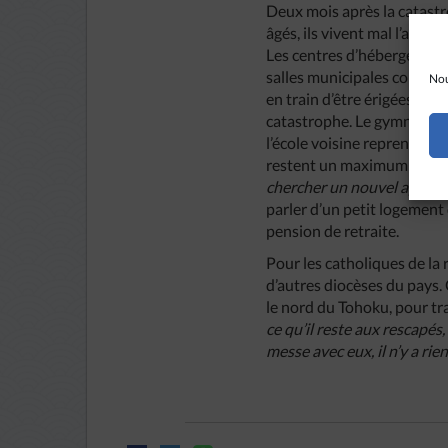
Deux mois après la catastr
âgés, ils vivent mal l’anxié
Les centres d’hébergement
salles municipales commenc
Nou
en train d’être érigées. In
catastrophe. Le gymnase où 
l’école voisine reprenne u
restent un maximum de de
chercher un nouvel apparte
parler d’un petit logement
pension de retraite.
Pour les catholiques de la r
d’autres diocèses du pays. C
le nord du Tohoku, pour tra
ce qu’il reste aux rescapés, 
messe avec eux, il n’y a rie