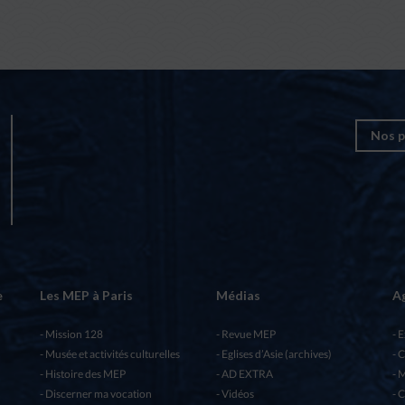
Nos p
e
Les MEP à Paris
Médias
A
Mission 128
Revue MEP
E
Musée et activités culturelles
Eglises d’Asie (archives)
C
Histoire des MEP
AD EXTRA
M
Discerner ma vocation
Vidéos
C