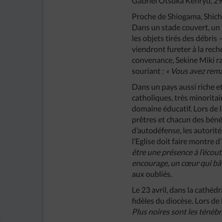
Gabriel Otsuka Kenryu, 29 
Proche de Shiogama, Shichi
Dans un stade couvert, un 
les objets tirés des débris
viendront fureter à la rech
convenance, Sekine Miki ra
souriant :
« Vous avez rema
Dans un pays aussi riche et
catholiques, très minorita
domaine éducatif. Lors de l
prêtres et chacun des bénév
d’autodéfense, les autorité
l’Eglise doit faire montre 
être une présence à l’écout
encourage, un cœur qui bât
aux oubliés.
Le 23 avril, dans la cathéd
fidèles du diocèse. Lors de
Plus noires sont les ténèbre