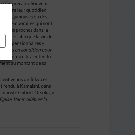
 très précaire. Souvent
onstruire leur quotidien.
es, des gymnases ou des
tions temporaires qui sont
perdu ses proches dans la
es jours afin que la vie de
 leurs pensionnaires y
es pas en condition pour
récisant qu’elle a entendu
uement au montant de sa
 soient venus de Tokyo et
tant rendu à Kamaishi, dans
éminariste Gabriel Otsuka,
«
Eglise. Venir célébrer la