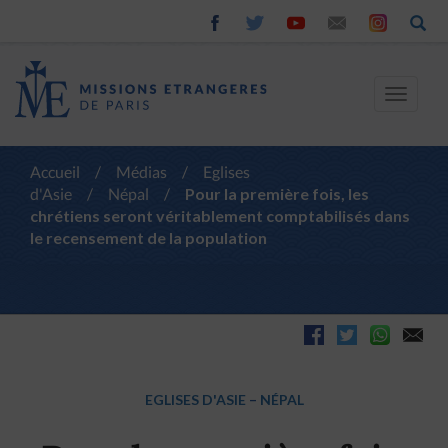
Toggle
navigat
Accueil
/
Médias
/
Eglises
d'Asie
/
Népal
/
Pour la première fois, les
chrétiens seront véritablement comptabilisés dans
le recensement de la population
EGLISES D'ASIE
–
NÉPAL