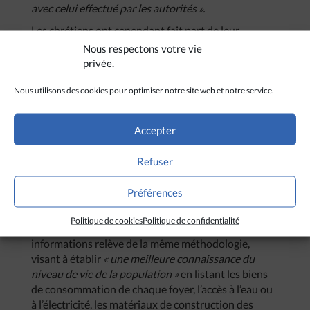
avec celui effectué par les autorités ».
Les chrétiens ont cependant fait part de leur
satisfaction de voir le gouvernement tenter de
Nous respectons votre vie
mieux prendre en compte les minorités religieuses
privée.
du pays, en franchissant
« cette étape très positive ».
Mais reste à déterminer si cette déclaration
Nous utilisons des cookies pour optimiser notre site web et notre service.
d’identité religieuse ne risque de stigmatiser
davantage les populations minoritaires au Népal,
Accepter
comme ont pu le dénoncer certains chrétiens lors du
recensement indien qui s’est achevé au printemps
Refuser
2011. Les nouvelles données introduites dans le
recensement 2011 du Népal semblent en effet
Préférences
calquées sur celles du
« plus grand recensement de
population de toute l’histoire de l’humanité »
(7).
Politique de cookies
Politique de confidentialité
Hormis les relevés biométriques, la collecte des
informations relève de la même méthodologie,
visant à établir
« une meilleure connaissance du
niveau de vie de la population »
en listant les biens
de consommation de chaque foyer, l’accès à l’eau ou
à l’électricité, les matériaux de construction des