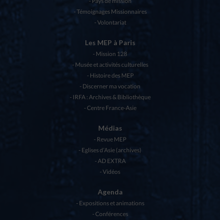
Pays de mission
Témoignages Missionnaires
Volontariat
Les MEP à Paris
Mission 128
Musée et activités culturelles
Histoire des MEP
Discerner ma vocation
IRFA : Archives & Bibliothèque
Centre France-Asie
Médias
Revue MEP
Eglises d’Asie (archives)
AD EXTRA
Vidéos
Agenda
Expositions et animations
Conférences