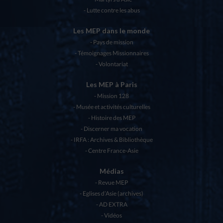
Lutte contre les abus
Les MEP dans le monde
Pays de mission
Témoignages Missionnaires
Volontariat
Les MEP à Paris
Mission 128
Musée et activités culturelles
Histoire des MEP
Discerner ma vocation
IRFA : Archives & Bibliothèque
Centre France-Asie
Médias
Revue MEP
Eglises d’Asie (archives)
AD EXTRA
Vidéos