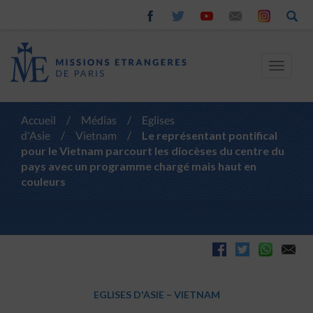
Toggle
navigat
Accueil
/
Médias
/
Eglises
d'Asie
/
Vietnam
/
Le représentant pontifical
pour le Vietnam parcourt les diocèses du centre du
pays avec un programme chargé mais haut en
couleurs
EGLISES D'ASIE
–
VIETNAM