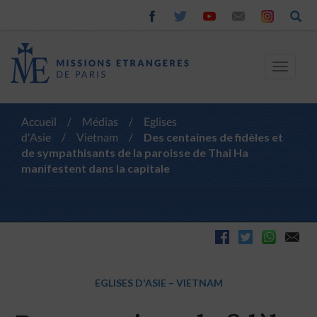
Toggle
navigat
Accueil
/
Médias
/
Eglises
d'Asie
/
Vietnam
/
Des centaines de fidèles et
de sympathisants de la paroisse de Thai Ha
manifestent dans la capitale
EGLISES D'ASIE
–
VIETNAM