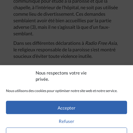
communiqué pour étude à la paroisse et que la
chapelle, à l’intérieur de l’hôpital, ne soit pas utilisée
comme lieu de divertissement. Ces demandes
semblaient avoir été bien accueillies par la partie
adverse (3), mais il ne s’agissait là que d’un faux-
semblant.
Dans ses différentes déclarations à
Radio Free Asia
,
le religieux responsable de la paroisse s’est montré
soucieux d’éviter toute violence inutile.
Nous respectons votre vie
privée.
Nous utilisons des cookies pour optimiser notre site web et notre service.
Accepter
Refuser