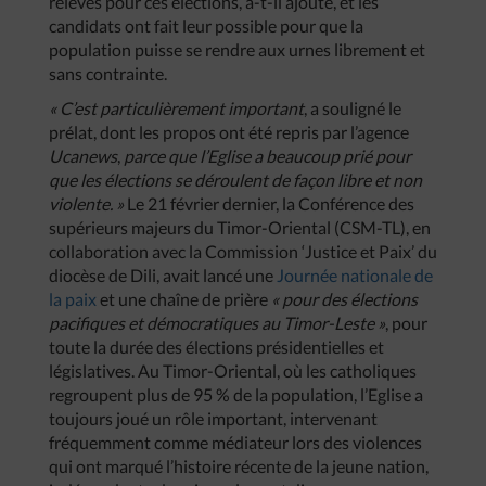
relevés pour ces élections, a-t-il ajouté, et les
candidats ont fait leur possible pour que la
population puisse se rendre aux urnes librement et
sans contrainte.
« C’est particulièrement important
, a souligné le
prélat, dont les propos ont été repris par l’agence
Ucanews
,
parce que l’Eglise a beaucoup prié pour
que les élections se déroulent de façon libre et non
violente. »
Le 21 février dernier, la Conférence des
supérieurs majeurs du Timor-Oriental (CSM-TL), en
collaboration avec la Commission ‘Justice et Paix’ du
diocèse de Dili, avait lancé une
Journée nationale de
la paix
et une chaîne de prière
« pour des élections
pacifiques et démocratiques au Timor-Leste »
, pour
toute la durée des élections présidentielles et
législatives. Au Timor-Oriental, où les catholiques
regroupent plus de 95 % de la population, l’Eglise a
toujours joué un rôle important, intervenant
fréquemment comme médiateur lors des violences
qui ont marqué l’histoire récente de la jeune nation,