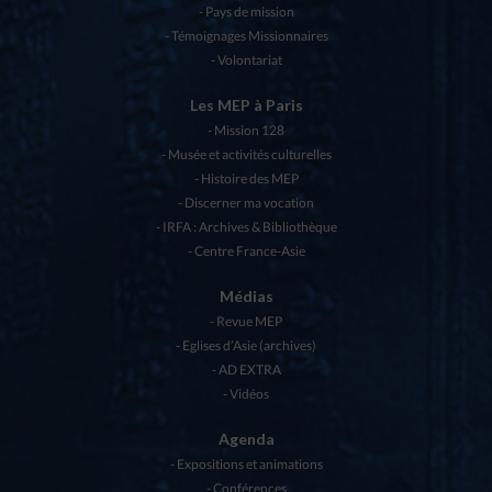
Pays de mission
Témoignages Missionnaires
Volontariat
Les MEP à Paris
Mission 128
Musée et activités culturelles
Histoire des MEP
Discerner ma vocation
IRFA : Archives & Bibliothèque
Centre France-Asie
Médias
Revue MEP
Eglises d’Asie (archives)
AD EXTRA
Vidéos
Agenda
Expositions et animations
Conférences