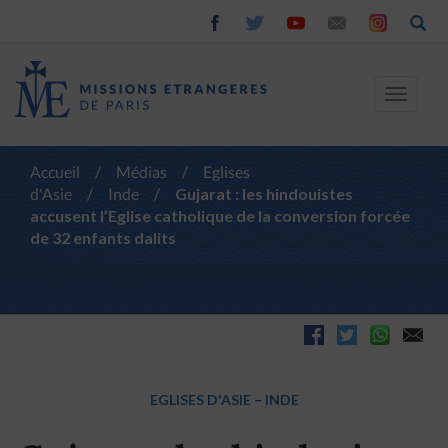
Toggle
navigat
Accueil
/
Médias
/
Eglises
d'Asie
/
Inde
/
Gujarat : les hindouistes
accusent l’Eglise catholique de la conversion forcée
de 32 enfants dalits
EGLISES D'ASIE
–
INDE