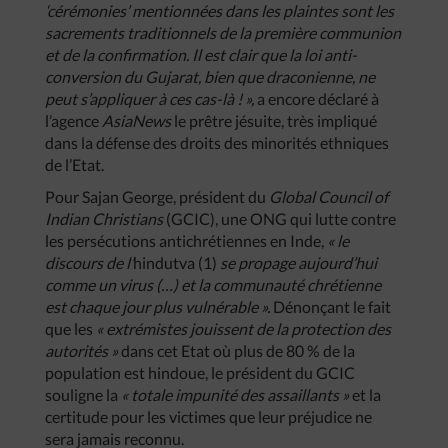
‘cérémonies’ mentionnées dans les plaintes sont les
sacrements traditionnels de la première communion
et de la confirmation. Il est clair que la loi anti-
conversion du Gujarat, bien que draconienne, ne
peut s’appliquer à ces cas-là ! »,
a encore déclaré à
l’agence
AsiaNews
le prêtre jésuite, très impliqué
dans la défense des droits des minorités ethniques
de l’Etat.
Pour Sajan George, président du
Global Council of
Indian Christians
(GCIC), une ONG qui lutte contre
les persécutions antichrétiennes en Inde,
« le
discours de l’
hindutva
(1)
se propage aujourd’hui
comme un virus (…) et la communauté chrétienne
est chaque jour plus vulnérable ».
Dénonçant le fait
que les
« extrémistes jouissent de la protection des
autorités »
dans cet Etat où plus de 80 % de la
population est hindoue, le président du GCIC
souligne la
« totale impunité des assaillants »
et la
certitude pour les victimes que leur préjudice ne
sera jamais reconnu.