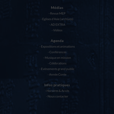
Médias
Revue MEP
Eglises d’Asie (archives)
AD EXTRA
Vidéos
Agenda
Expositions et animations
Conférences
Musique en mission
Célébrations
Evénements grand public
Année Corée
Infos pratiques
Horaires & Accès
Nous contacter