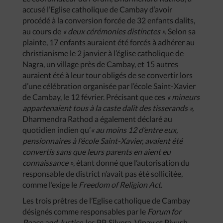
accusé l’Eglise catholique de Cambay d’avoir
procédé à la conversion forcée de 32 enfants dalits,
au cours de
« deux cérémonies distinctes ».
Selon sa
plainte, 17 enfants auraient été forcés à adhérer au
christianisme le 2 janvier à l’église catholique de
Nagra, un village près de Cambay, et 15 autres
auraient été à leur tour obligés de se convertir lors
d’une célébration organisée par l’école Saint-Xavier
de Cambay, le 12 février. Précisant que ces
« mineurs
appartenaient tous à la caste dalit des tisserands »,
Dharmendra Rathod a également déclaré au
quotidien indien qu’
« au moins 12 d’entre eux,
pensionnaires à l’école Saint-Xavier, avaient été
convertis sans que leurs parents en aient eu
connaissance »
,
étant donné que l’autorisation du
responsable de district n’avait pas été sollicitée,
comme l’exige le
Freedom of Religion Act
.
Les trois prêtres de l’Eglise catholique de Cambay
désignés comme responsables par le
Forum for
Peace and Justice
, les PP. Silvera, Vinay et Piyush,