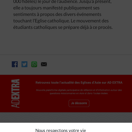
000 fidèles) le jour de l’audience. Jusqu’à présent,
elle a toujours manifesté publiquement ses
sentiments à propos des divers événements
touchant l’Eglise catholique. Le mouvement des
étudiants catholiques se prépare déjà à ce procès.
Nous respectons votre vie