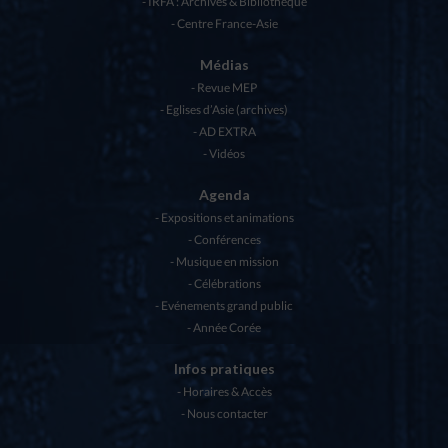
IRFA : Archives & Bibliothèque
Centre France-Asie
Médias
Revue MEP
Eglises d’Asie (archives)
AD EXTRA
Vidéos
Agenda
Expositions et animations
Conférences
Musique en mission
Célébrations
Evénements grand public
Année Corée
Infos pratiques
Horaires & Accès
Nous contacter