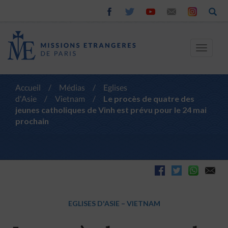
Toggle
navigat
Accueil
/
Médias
/
Eglises
d'Asie
/
Vietnam
/
Le procès de quatre des
jeunes catholiques de Vinh est prévu pour le 24 mai
prochain
EGLISES D'ASIE
–
VIETNAM