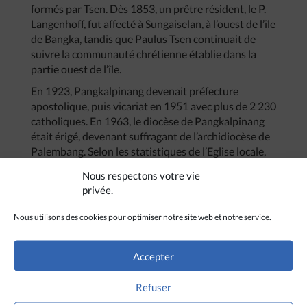
formés par Tsen. Dès 1853, un prêtre résident, le P.
Langenhoff, fut affecté à Sungaiselan, à l’ouest de l’île
de Bangka, tandis que Paulus Tsen continuait de
suivre la communauté chrétienne établie dans la
partie ouest de l’île.
En 1923, Pangkalpinang devenait préfecture
apostolique, puis vicariat en 1951 avec plus de 2 230
catholiques. En 1963, le diocèse de Pangkalpinang
était érigé, devenant suffragant de l’archidiocèse de
Palembang. Selon les statistiques de l’Eglise locale,
les catholiques du diocèse de Pangkalpinang
Nous respectons votre vie
représentaient environ 2 % de la population en
privée.
2005.
Nous utilisons des cookies pour optimiser notre site web et notre service.
Dans ce diocèse né de l’apostolat de laïcs, la
communauté catholique a évolué au rythme des
transformations de sa population ces dernières
Accepter
décennies. Si l’implantation puis la diffusion du
catholicisme à ses débuts fut essentiellement le fait
Refuser
des émigrés chinois,
les flux migratoires des années