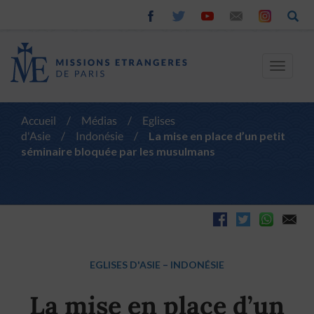
Toggle
navigat
Accueil
/
Médias
/
Eglises
d'Asie
/
Indonésie
/
La mise en place d’un petit
séminaire bloquée par les musulmans
EGLISES D'ASIE
–
INDONÉSIE
La mise en place d’un