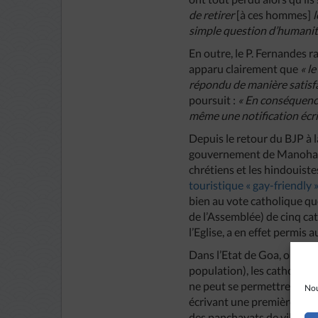
de retirer
[à ces hommes]
l
simple question d’humanit
En outre, le P. Fernandes r
apparu clairement que
« l
répondu de manière satisfa
poursuit :
« En conséquence
même une notification écrit
Depuis le retour du BJP à l
gouvernement de Manohar P
chrétiens et les hindouist
touristique « gay-friendly 
bien au vote catholique que 
de l’Assemblée) de cinq ca
l’Eglise, a en effet permis
Dans l’Etat de Goa, où la 
population), les catholique
ne peut se permettre d’igno
Nou
écrivant une première lettr
des panchayats de village (