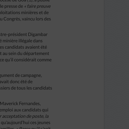
 le presse de
« faire preuve
loitations minières et de
du Congrès, vaincu lors des
nistre-président Digambar
 minière illégale dans
es candidats avaient été
 et au sein du département
 ce qu’il considérait comme
 argument de campagne,
avait donc été de
siers de tous les candidats
. Maverick Fernandes,
 emploi aux candidats qui
r acceptation de poste, la
e qu’aujourd’hui ces jeunes
familles.
« Parce qu’il s’agit