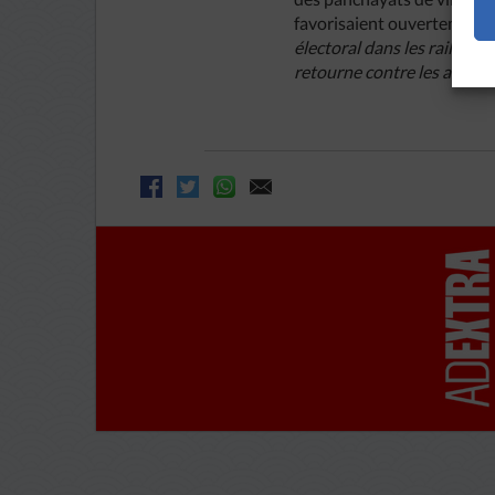
favorisaient ouvertement 
électoral dans les rails dé
retourne contre les autorit