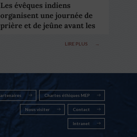
Les évêques indiens
organisent une journée de
prière et de jeûne avant les
élections nationales
LIRE PLUS
→
artenaires
Chartes éthiques MEP
Nous visiter
Contact
Intranet