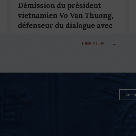
Démission du président
vietnamien Vo Van Thuong,
défenseur du dialogue avec
le pape François
LIRE PLUS
→
Nos p