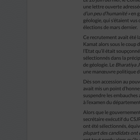
une lettre ouverte adressé
d’un peu d’humanité »
en g
géologie, qui s’étaient vus
élections de mars dernier.
Ce recrutement avait été l
Kamat alors sous le coup d
l’Etat qu’il était soupçon
sélectionnés dans la précip
de géologie. Le
Bharatiya J
une manœuvre politique du
Dès son accession au pouvoi
avait mis un point d’honn
suspendre les embauches au
à l’examen du département
Alors que le gouvernement 
secrétaire exécutif du CSJ
ont été sélectionnés, équi
plupart des candidats ont q
ont tout perdu alors qu’ils