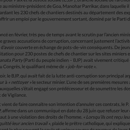
e au ministre-président de Goa, Manohar Parrikar, dans laquelle il
ardant les 230 chefs de chantiers destinés au département des exp
 offrir un emploi par le gouvernement sortant, dominé par le Parti 
ancé en février, très peu de temps avant le scrutin par l’ancien mi
e graves accusations de corruption, concernant justement l’activité
né d’avoir couverte en échange de pots-de-vin conséquents. De jeun
itation pour 230 postes de chefs de chantier sur les sites miniers
anata Party
(Parti du peuple indien – BJP) avait vivement critiqué
 Congrès, le qualifiant même de
« job-for-vote »
.
r, le BJP, qui avait fait de la lutte anti-corruption son principal
eur à
« nettoyer »
le secteur minier. L’une de ses premières mesures 
xquelles s’était engagé son prédécesseur et de soumettre les dos
 de Vigilance.
vient de faire connaître son intention d’annuler ces contrats, le P
P, affirme dans un communiqué en date du 28 juin que refuser leur
vaut à une violation des droits de l’homme.
« Lorsqu’ils ont reçu leu
uitté leur ancien travail »
, plaide le prêtre catholique, qui expliqu
 sont le plus souvent la seule et unique source de revenus de leurs 