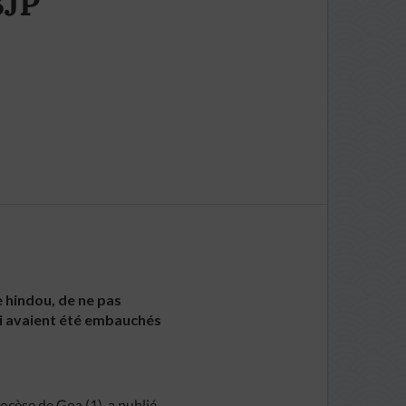
BJP
 hindou, de ne pas
qui avaient été embauchés
iocèse de Goa (1), a publié