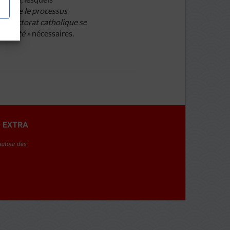
us vite le processus
« l’électorat catholique se
’équité »
nécessaires.