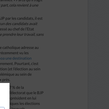
part, cela revient à une
P par les candidats, il est
cun des candidats avait
ssé au chef de l’Etat
 prendre leur travail, sans
ise catholique adresse au
 récemment vu les
Goa une destination
lièrement. Pourtant, c’est
ion (et l’élection au sein
polémique au sein de
x près.
nne (27 % de la
rt de l’électorat que le BJP
nistre-président en lui
 catholiques les élections
e vote, lesquels