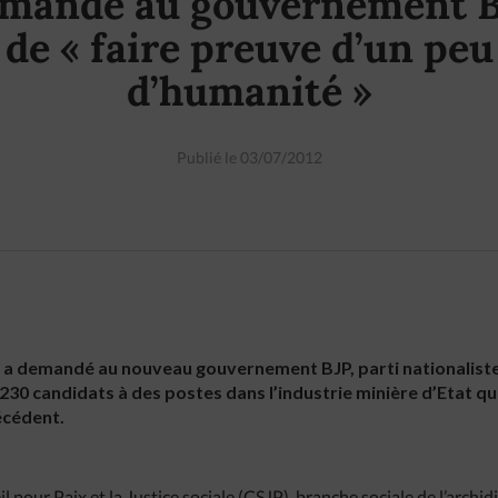
mande au gouvernement 
de « faire preuve d’un peu
d’humanité »
Publié le 03/07/2012
a a demandé au nouveau gouvernement BJP, parti nationaliste
s 230 candidats à des postes dans l’industrie minière d’Etat 
écédent.
il pour Paix et la Justice sociale (CSJP), branche sociale de l’archid