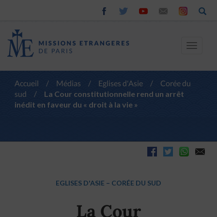
Toggle
navigat
Accueil
/
Médias
/
Eglises d'Asie
/
Corée du
sud
/
La Cour constitutionnelle rend un arrêt
inédit en faveur du « droit à la vie »
EGLISES D'ASIE
–
CORÉE DU SUD
La Cour