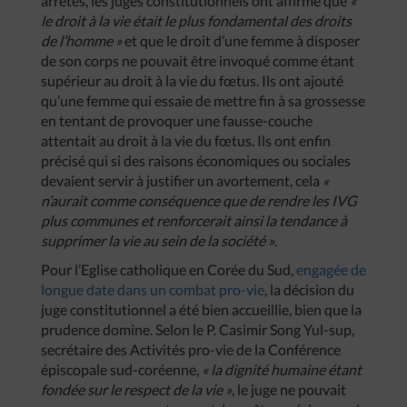
arrêtés, les juges constitutionnels ont affirmé que
«
le droit à la vie était le plus fondamental des droits
de l’homme »
et que le droit d’une femme à disposer
de son corps ne pouvait être invoqué comme étant
supérieur au droit à la vie du fœtus. Ils ont ajouté
qu’une femme qui essaie de mettre fin à sa grossesse
en tentant de provoquer une fausse-couche
attentait au droit à la vie du fœtus. Ils ont enfin
précisé qui si des raisons économiques ou sociales
devaient servir à justifier un avortement, cela
«
n’aurait comme conséquence que de rendre les IVG
plus communes et renforcerait ainsi la tendance à
supprimer la vie au sein de la société »
.
Pour l’Eglise catholique en Corée du Sud,
engagée de
longue date dans un combat pro-vie
, la décision du
juge constitutionnel a été bien accueillie, bien que la
prudence domine. Selon le P. Casimir Song Yul-sup,
secrétaire des Activités pro-vie de la Conférence
épiscopale sud-coréenne,
« la dignité humaine étant
fondée sur le respect de la vie »
, le juge ne pouvait