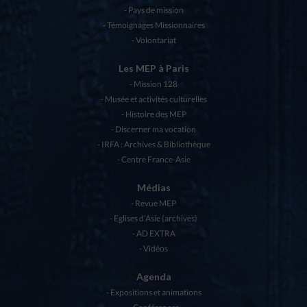
Pays de mission
Témoignages Missionnaires
Volontariat
Les MEP à Paris
Mission 128
Musée et activités culturelles
Histoire des MEP
Discerner ma vocation
IRFA : Archives & Bibliothèque
Centre France-Asie
Médias
Revue MEP
Eglises d’Asie (archives)
AD EXTRA
Vidéos
Agenda
Expositions et animations