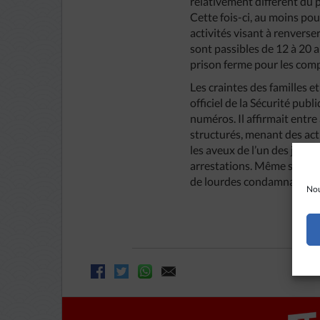
relativement différent du
Cette fois-ci, au moins pour
activités visant à renverse
sont passibles de 12 à 20 a
prison ferme pour les comp
Les craintes des familles et
officiel de la Sécurité pub
numéros. Il affirmait entre
structurés, menant des acti
les aveux de l’un des jeune
arrestations. Même si l’art
de lourdes condamnations
Nou