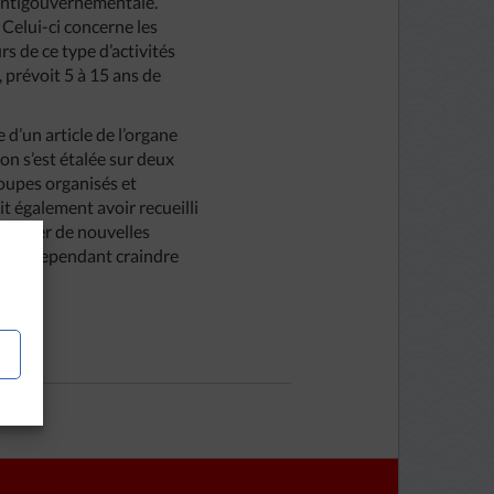
 antigouvernementale.
. Celui-ci concerne les
rs de ce type d’activités
, prévoit 5 à 15 ans de
e d’un article de l’organe
tion s’est étalée sur deux
roupes organisés et
it également avoir recueilli
ffectuer de nouvelles
r fait cependant craindre