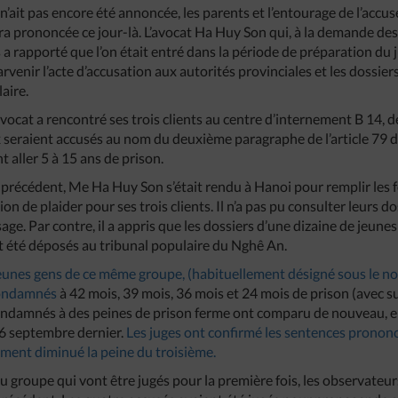
 n’ait pas encore été annoncée, les parents et l’entourage de l’acc
ra prononcée ce jour-là. L’avocat Ha Huy Son qui, à la demande des 
s a rapporté que l’on était entré dans la période de préparation du
rvenir l’acte d’accusation aux autorités provinciales et les dossier
aire.
vocat a rencontré ses trois clients au centre d’internement B 14, de
 seraient accusés au nom du deuxième paragraphe de l’article 79 
t aller 5 à 15 ans de prison.
e précédent, Me Ha Huy Son s’était rendu à Hanoi pour remplir les 
on de plaider pour ses trois clients. Il n’a pas pu consulter leurs d
sage. Par contre, il a appris que les dossiers d’une dizaine de jeun
t été déposés au tribunal populaire du Nghê An.
jeunes gens de ce même groupe, (habituellement désigné sous le n
 condamnés
à 42 mois, 39 mois, 36 mois et 24 mois de prison (avec s
condamnés à des peines de prison ferme ont comparu de nouveau, en
26 septembre dernier.
Les juges ont confirmé les sentences prono
ement diminué la peine du troisième.
 groupe qui vont être jugés pour la première fois, les observateur