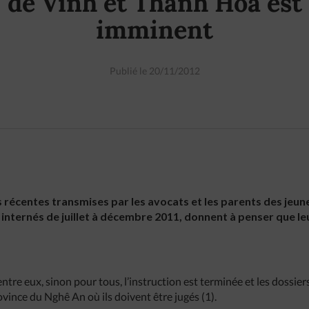
de Vinh et Thanh Hoa est
imminent
Publié le 20/11/2012
s récentes transmises par les avocats et les parents des jeun
internés de juillet à décembre 2011, donnent à penser que le
tre eux, sinon pour tous, l’instruction est terminée et les dossier
ovince du Nghê An où ils doivent être jugés (1).