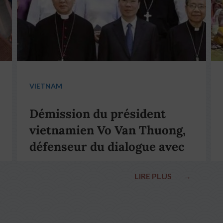
VIETNAM
Démission du président
vietnamien Vo Van Thuong,
défenseur du dialogue avec
le pape François
LIRE PLUS
→