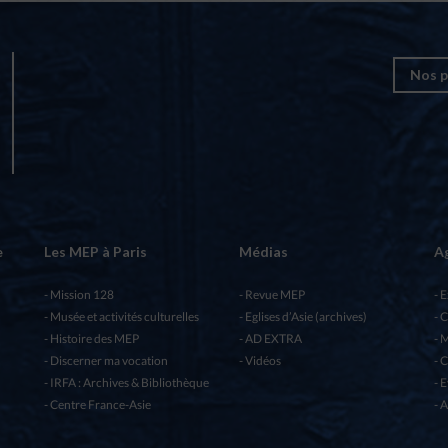
Nos p
e
Les MEP à Paris
Médias
A
Mission 128
Revue MEP
E
Musée et activités culturelles
Eglises d’Asie (archives)
C
Histoire des MEP
AD EXTRA
M
Discerner ma vocation
Vidéos
C
IRFA : Archives & Bibliothèque
E
Centre France-Asie
A