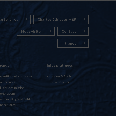
artenaires
Chartes éthiques MEP
Nous visiter
Contact
Intranet
genda
Infos pratiques
xpositions et animations
Horaires & Accès
onférences
Nous contacter
usique en mission
élébrations
vénements grand public
nnée Corée