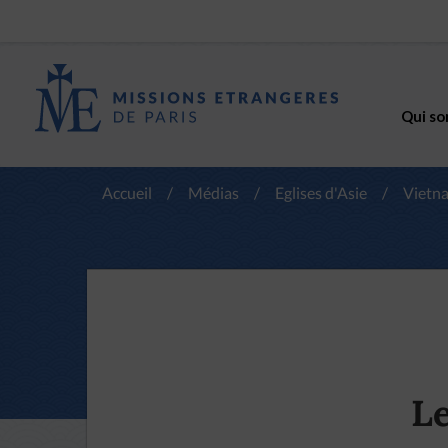
Qui so
Accueil
/
Médias
/
Eglises d'Asie
/
Vietn
Le