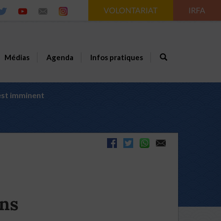
VOLONTARIAT
IRFA
Médias
Agenda
Infos pratiques
est imminent
ens