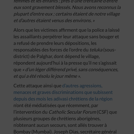
femmes et les enfants ; près d’une trentaine d’entre
eux sont gravement blessés. Nous avons reconnus la
plupart d’entre eux ; certains étaient de notre village
et d’autres étaient venus des environs. »
Alors que les victimes affirment que la police a laissé
les assaillants perpétrer leur attaque sans bouger et
a refusé de prendre leurs dépositions, les
responsables des forces de l’ordre du
teluka
(sous-
district) de Palghar, dont dépend le village,
répondent aujourd’hui à la presse qu’il ne s’agissait
que
« d’un léger différend privé, sans conséquences,
et qui a été résolu le jour même »
.
Cette attaque ainsi que
d’autres agressions,
menaces et graves discriminations que subissent
depuis des mois les adivasi chrétiens de la région
n’ont été médiatisées que récemment, par
l’intervention du
Catholic Secular Forum
(CSF) que
plusieurs groupes de chrétiens aborigènes,
n’obtenant aucun secours, sont allés trouver à
Bombay (Mumbai). Joseph Dias, secrétaire général