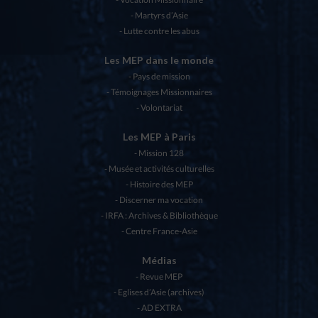
Martyrs d’Asie
Lutte contre les abus
Les MEP dans le monde
Pays de mission
Témoignages Missionnaires
Volontariat
Les MEP à Paris
Mission 128
Musée et activités culturelles
Histoire des MEP
Discerner ma vocation
IRFA : Archives & Bibliothèque
Centre France-Asie
Médias
Revue MEP
Eglises d’Asie (archives)
AD EXTRA