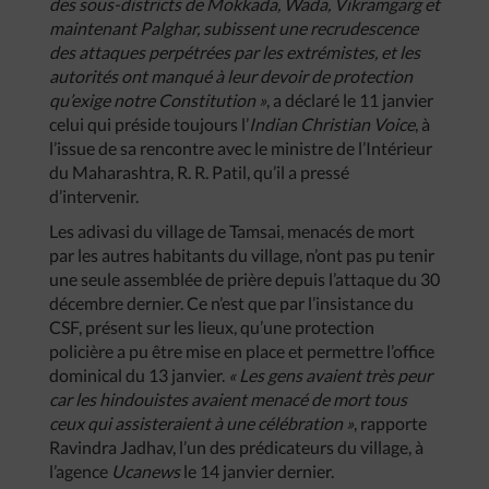
des sous-districts de Mokkada, Wada, Vikramgarg et
maintenant Palghar, subissent une recrudescence
des attaques perpétrées par les extrémistes, et les
autorités ont manqué à leur devoir de protection
qu’exige notre Constitution »
, a déclaré le 11 janvier
celui qui préside toujours l’
Indian Christian Voice
, à
l’issue de sa rencontre avec le ministre de l’Intérieur
du Maharashtra, R. R. Patil, qu’il a pressé
d’intervenir.
Les adivasi du village de Tamsai, menacés de mort
par les autres habitants du village, n’ont pas pu tenir
une seule assemblée de prière depuis l’attaque du 30
décembre dernier. Ce n’est que par l’insistance du
CSF, présent sur les lieux, qu’une protection
policière a pu être mise en place et permettre l’office
dominical du 13 janvier.
« Les gens avaient très peur
car les hindouistes avaient menacé de mort tous
ceux qui assisteraient à une célébration »
, rapporte
Ravindra Jadhav, l’un des prédicateurs du village, à
l’agence
Ucanews
le 14 janvier dernier.