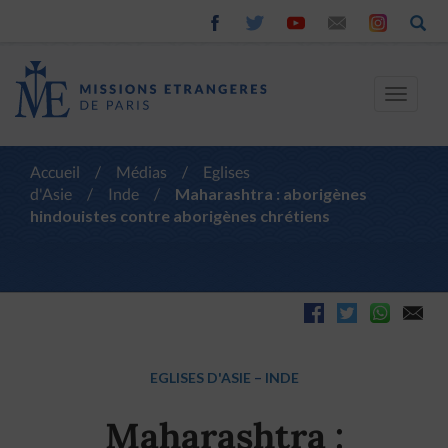
Toggle
navigat
Accueil
/
Médias
/
Eglises
d'Asie
/
Inde
/
Maharashtra : aborigènes
hindouistes contre aborigènes chrétiens
EGLISES D'ASIE
–
INDE
Maharashtra :