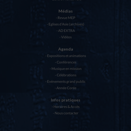
Médias
Revue MEP
Eglises d’Asie (archives)
AD EXTRA
Vidéos
Agenda
Expositions et animations
Conférences
Musique en mission
Célébrations
Evénements grand public
Année Corée
Infos pratiques
Horaires & Accès
Nous contacter