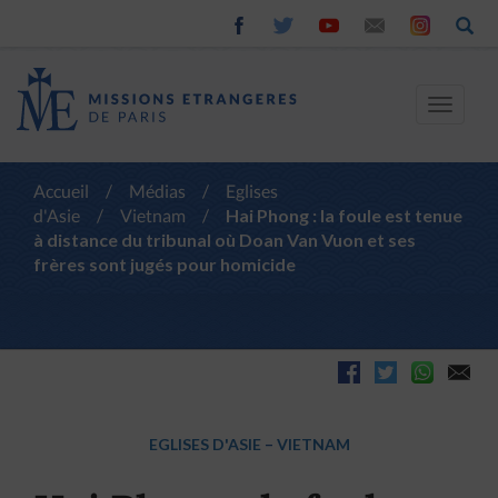
Toggle
navigat
Accueil
/
Médias
/
Eglises
d'Asie
/
Vietnam
/
Hai Phong : la foule est tenue
à distance du tribunal où Doan Van Vuon et ses
frères sont jugés pour homicide
EGLISES D'ASIE
–
VIETNAM