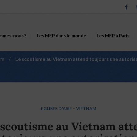
mmes-nous ?
Les MEP dans le monde
Les MEP à Paris
am
/
Le scoutisme au Vietnam attend toujours une autorisat
EGLISES D'ASIE
–
VIETNAM
 scoutisme au Vietnam att