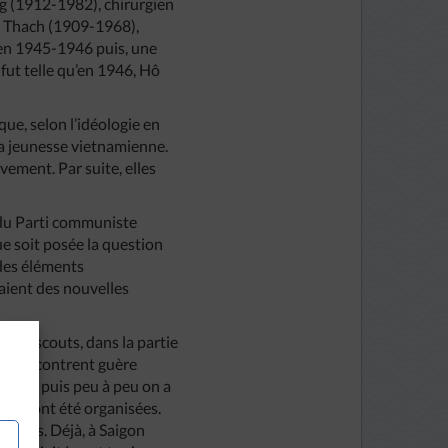
g (1912-1982), chirurgien
c Thach (1909-1968),
 en 1945-1946 puis, une
fut telle qu’en 1946, Hô
que, selon l’idéologie en
la jeunesse vietnamienne.
vement. Par suite, elles
l du Parti communiste
e soit posée la question
 des éléments
saient des nouvelles
hefs scouts, dans la partie
 ne rencontrent guère
formes puis peu à peu on a
n air ont été organisées.
maines. Déjà, à Saigon