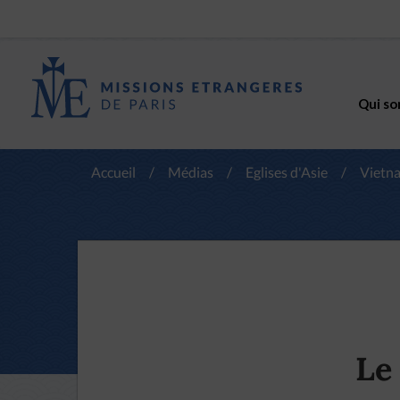
Qui so
Accueil
/
Médias
/
Eglises d'Asie
/
Vietn
Le