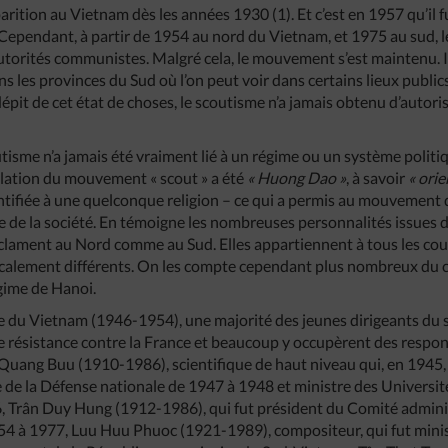
arition au Vietnam dès les années 1930 (1). Et c’est en 1957 qu’il fu
 Cependant, à partir de 1954 au nord du Vietnam, et 1975 au sud,
 autorités communistes. Malgré cela, le mouvement s’est maintenu. 
s les provinces du Sud où l’on peut voir dans certains lieux public
épit de cet état de choses, le scoutisme n’a jamais obtenu d’autoris
utisme n’a jamais été vraiment lié à un régime ou un système politiq
ellation du mouvement « scout » a été
« Huong Dao »
, à savoir
« orie
dentifiée à une quelconque religion – ce qui a permis au mouvement 
e de la société. En témoigne les nombreuses personnalités issues 
éclament au Nord comme au Sud. Elles appartiennent à tous les cou
icalement différents. On les compte cependant plus nombreux du c
gime de Hanoi.
e du Vietnam (1946-1954), une majorité des jeunes dirigeants du
 résistance contre la France et beaucoup y occupèrent des respon
Ta Quang Buu (1910-1986), scientifique de haut niveau qui, en 1945,
e de la Défense nationale de 1947 à 1948 et ministre des Universit
 Trân Duy Hung (1912-1986), qui fut président du Comité administ
54 à 1977, Luu Huu Phuoc (1921-1989), compositeur, qui fut min