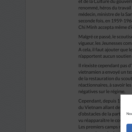
et de la Culture du gouve
renommé, héros du travail
médecin, ministre de la S
seconde fois, en 1959-1968 
Chi Minh accepta même d’
Malgré ce passé, le scoutis
vigueur, les Jeunesses com
A cela, il faut ajouter qu
n’apportent aucun soutien
Il n’existe cependant pas 
vietnamien a envoyé un tex
de la restauration du scou
réactionnaires, à savoir le
négatives sur le régime.
Cependant, depuis 1990, grâ
du Vietnam allant de Huê ju
d’obstacles de la part des 
Nou
vu réapparaître le costume 
Les premiers camps n’ont d