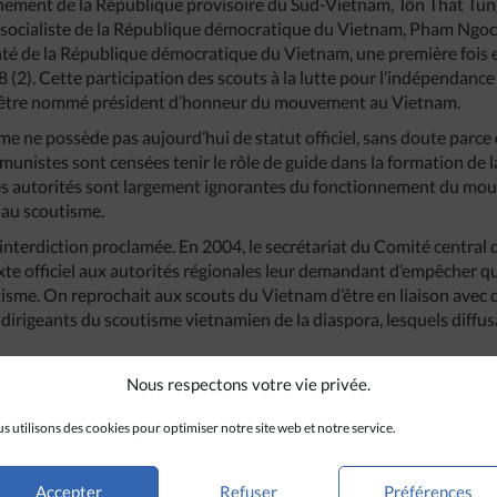
rnement de la République provisoire du Sud-Vietnam, Tôn That Tun
 socialiste de la République démocratique du Vietnam, Pham Ngo
anté de la République démocratique du Vietnam, une première fois
(2). Cette participation des scouts à la lutte pour l’indépendance 
être nommé président d’honneur du mouvement au Vietnam.
me ne possède pas aujourd’hui de statut officiel, sans doute parce 
munistes sont censées tenir le rôle de guide dans la formation de 
e les autorités sont largement ignorantes du fonctionnement du mou
 au scoutisme.
d’interdiction proclamée. En 2004, le secrétariat du Comité centra
te officiel aux autorités régionales leur demandant d’empêcher qu
tisme. On reprochait aux scouts du Vietnam d’être en liaison avec
s dirigeants du scoutisme vietnamien de la diaspora, lesquels diffu
ce à l’enthousiasme et à l’énergie d’un certain nombre d’anciens c
Nous respectons votre vie privée.
squ’à l’extrême sud, les activités ont peu à peu été restaurées et
autorités locales. Les rassemblements ont d’abord eu lieu sans uni
s utilisons des cookies pour optimiser notre site web et notre service.
traditionnel bien connu de tous. De nouveau, des activités en plei
uré que quelques jours. Ils se prolongent aujourd’hui plusieurs se
Accepter
Refuser
Préférences