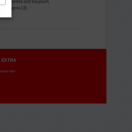
es activités ont toujours
eunes gens (3).