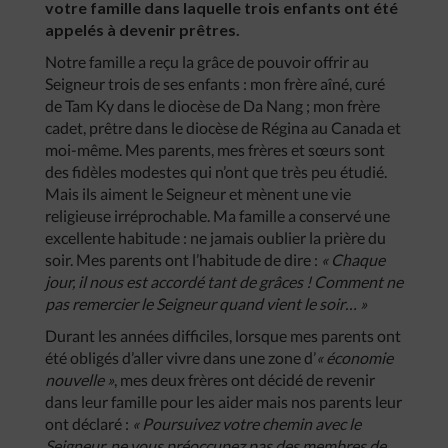
votre famille dans laquelle trois enfants ont été
appelés à devenir prêtres.
Notre famille a reçu la grâce de pouvoir offrir au
Seigneur trois de ses enfants : mon frère aîné, curé
de Tam Ky dans le diocèse de Da Nang ; mon frère
cadet, prêtre dans le diocèse de Régina au Canada et
moi-même. Mes parents, mes frères et sœurs sont
des fidèles modestes qui n’ont que très peu étudié.
Mais ils aiment le Seigneur et mènent une vie
religieuse irréprochable. Ma famille a conservé une
excellente habitude : ne jamais oublier la prière du
soir. Mes parents ont l’habitude de dire :
« Chaque
jour, il nous est accordé tant de grâces ! Comment ne
pas remercier le Seigneur quand vient le soir… »
Durant les années difficiles, lorsque mes parents ont
été obligés d’aller vivre dans une zone d’
« économie
nouvelle »
, mes deux frères ont décidé de revenir
dans leur famille pour les aider mais nos parents leur
ont déclaré :
« Poursuivez votre chemin avec le
Seigneur, ne vous préoccupez pas des membres de