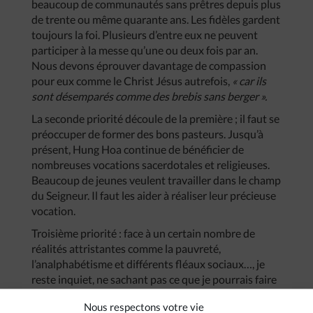
beaucoup de communautés sans prêtres depuis plus
de trente ou même quarante ans. Les fidèles gardent
toujours la foi. Plusieurs d’entre eux ne peuvent
participer à la messe qu’une ou deux fois par an.
Nous devons éprouver davantage de compassion
pour eux comme le Christ Jésus autrefois,
« car ils
sont désemparés comme des brebis sans berger ».
La seconde priorité découle de la première ; il faut se
préoccuper de former des bons pasteurs. Jusqu’à
présent, Hung Hoa continue de bénéficier de
nombreuses vocations sacerdotales et religieuses.
Beaucoup de jeunes veulent travailler dans le champ
du Seigneur. Il faut les aider à réaliser leur précieuse
vocation.
Troisième priorité : face à un certain nombre de
réalités attristantes comme la pauvreté,
l’analphabétisme et différents fléaux sociaux…, je
reste inquiet, ne sachant pas ce que je pourrais faire
pour les éliminer.
Nous respectons votre vie