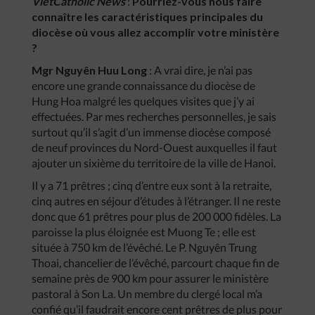
VietCatholic News
:
Pourriez-vous nous faire
connaître les caractéristiques principales du
diocèse où vous allez accomplir votre ministère
?
Mgr Nguyên Huu Long
: A vrai dire, je n’ai pas
encore une grande connaissance du diocèse de
Hung Hoa malgré les quelques visites que j’y ai
effectuées. Par mes recherches personnelles, je sais
surtout qu’il s’agit d’un immense diocèse composé
de neuf provinces du Nord-Ouest auxquelles il faut
ajouter un sixième du territoire de la ville de Hanoi.
Il y a 71 prêtres ; cinq d’entre eux sont à la retraite,
cinq autres en séjour d’études à l’étranger. Il ne reste
donc que 61 prêtres pour plus de 200 000 fidèles. La
paroisse la plus éloignée est Muong Te ; elle est
située à 750 km de l’évêché. Le P. Nguyên Trung
Thoai, chancelier de l’évêché, parcourt chaque fin de
semaine près de 900 km pour assurer le ministère
pastoral à Son La. Un membre du clergé local m’a
confié qu’il faudrait encore cent prêtres de plus pour