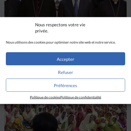
Nous respectons votre vie
privée.
VIETNAM
Nous utilisons des cookies pour optimiser notre site web et notre service.
Démission du président
Accepter
vietnamien Vo Van Thuong,
défenseur du dialogue avec le
Refuser
LIRE PLUS
→
pape François
Préférences
Politique de cookies
Politique de confidentialité