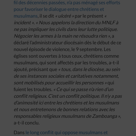
fil des décennies passées, n’a pas ménagé ses efforts
pour favoriser le dialogue entre chrétiens et
musulmans
, il se dit
« ulcéré »
par le présent
«
incident »
.
« Nous appelons la direction du MNLF à
ne pas impliquer les civils dans leur lutte politique.
Négocier les armes à la main ne résoudra rien »
, a
déclaré l’administrateur diocésain dès le début de ce
nouvel épisode de violence, le 9 septembre. Les
églises sont ouvertes à tous ceux, chrétiens comme
musulmans, qui sont affectés par les troubles, a-t-il
ajouté, précisant que
« tous, dans le diocèse, au sein
de ses instances sociales et caritatives notamment,
sont mobilisés pour accueillir les personnes »
qui
fuient les troubles.
« Ce qui se passe n’a rien d’un
conflit religieux. C’est un conflit politique. Il n’y a pas
d’animosité ici entre les chrétiens et les musulmans
et nous entretenons de bonnes relations avec les
responsables religieux musulmans de Zamboanga »
,
a-t-il conclu.
Dans
le long conflit qui oppose musulmans et