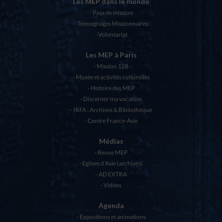
Les MEP dans le monde
Pays de mission
Témoignages Missionnaires
Volontariat
Les MEP à Paris
Mission 128
Musée et activités culturelles
Histoire des MEP
Discerner ma vocation
IRFA : Archives & Bibliothèque
Centre France-Asie
Médias
Revue MEP
Eglises d’Asie (archives)
AD EXTRA
Vidéos
Agenda
Expositions et animations