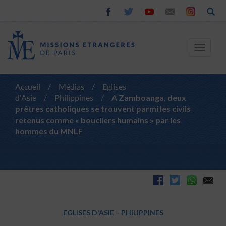
Toggle
navigat
Accueil
/
Médias
/
Eglises
d'Asie
/
Philippines
/
A Zamboanga, deux
prêtres catholiques se trouvent parmi les civils
retenus comme « boucliers humains » par les
hommes du MNLF
EGLISES D'ASIE
–
PHILIPPINES