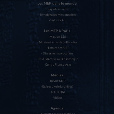
Les MEP dans le monde
Pays de mission
Témoignages Missionnaires
Volontariat
Les MEP à Paris
Mission 128
Musée et activités culturelles
Histoire des MEP
Discerner ma vocation
IRFA : Archives & Bibliothèque
Centre France-Asie
Médias
Revue MEP
Eglises d’Asie (archives)
AD EXTRA
Vidéos
Agenda
Expositions et animations