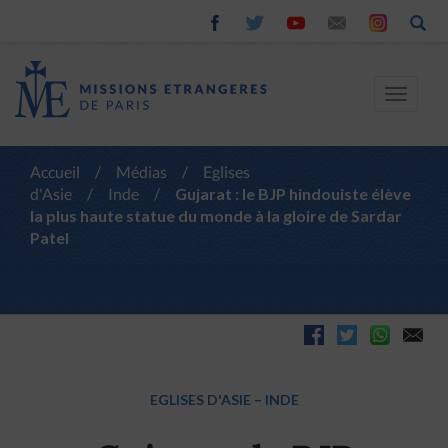
Toggle
navigat
Accueil
/
Médias
/
Eglises
d'Asie
/
Inde
/
Gujarat : le BJP hindouiste élève
la plus haute statue du monde à la gloire de Sardar
Patel
EGLISES D'ASIE
–
INDE