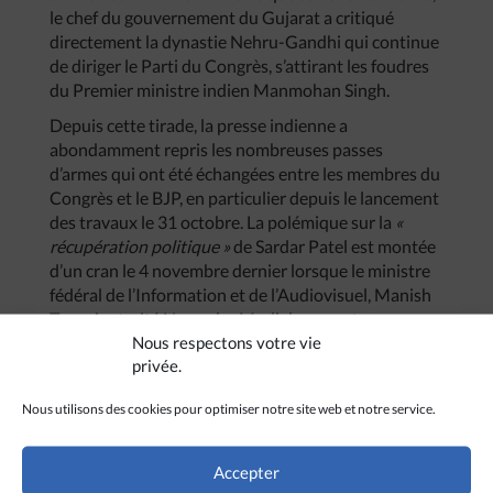
le chef du gouvernement du Gujarat a critiqué
directement la dynastie Nehru-Gandhi qui continue
de diriger le Parti du Congrès, s’attirant les foudres
du Premier ministre indien Manmohan Singh.
Depuis cette tirade, la presse indienne a
abondamment repris les nombreuses passes
d’armes qui ont été échangées entre les membres du
Congrès et le BJP, en particulier depuis le lancement
des travaux le 31 octobre. La polémique sur la
«
récupération politique »
de Sardar Patel est montée
d’un cran le 4 novembre dernier lorsque le ministre
fédéral de l’Information et de l’Audiovisuel, Manish
Tewari, a traité Narendra Modi de
« menteur
Nous respectons votre vie
mégalomane et psychopathe »
réécrivant l’histoire à
privée.
sa manière afin de faire croire à un prétendu
« rejet
de Patel par le Parti du Congrès ».
Nous utilisons des cookies pour optimiser notre site web et notre service.
« Voilà des mois
, a-t-il déclaré,
que le BJP essaye
d’usurper l’héritage de Sardar Patel. L’Histoire est
Accepter
témoin du fait que ceux qui n’ont aucune légitimité