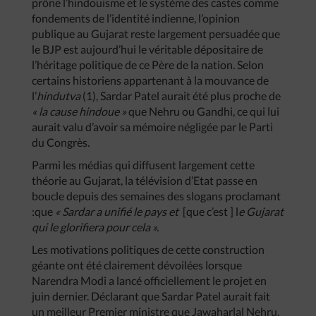
prône l’hindouisme et le système des castes comme
fondements de l’identité indienne, l’opinion
publique au Gujarat reste largement persuadée que
le BJP est aujourd’hui le véritable dépositaire de
l’héritage politique de ce Père de la nation. Selon
certains historiens appartenant à la mouvance de
l’
hindutva
(1), Sardar Patel aurait été plus proche de
« la cause hindoue »
que Nehru ou Gandhi, ce qui lui
aurait valu d’avoir sa mémoire négligée par le Parti
du Congrès.
Parmi les médias qui diffusent largement cette
théorie au Gujarat, la télévision d’Etat passe en
boucle depuis des semaines des slogans proclamant
:que
« Sardar a unifié le pays et
[que c’est ] l
e Gujarat
qui le glorifiera pour cela ».
Les motivations politiques de cette construction
géante ont été clairement dévoilées lorsque
Narendra Modi a lancé officiellement le projet en
juin dernier. Déclarant que Sardar Patel aurait fait
un meilleur Premier ministre que Jawaharlal Nehru,