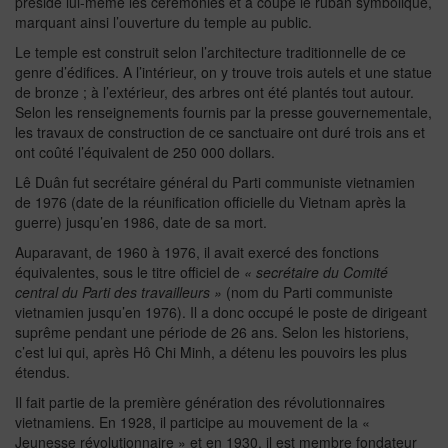
présidé lui-même les cérémonies et a coupé le ruban symbolique,
marquant ainsi l’ouverture du temple au public.
Le temple est construit selon l’architecture traditionnelle de ce
genre d’édifices. A l’intérieur, on y trouve trois autels et une statue
de bronze ; à l’extérieur, des arbres ont été plantés tout autour.
Selon les renseignements fournis par la presse gouvernementale,
les travaux de construction de ce sanctuaire ont duré trois ans et
ont coûté l’équivalent de 250 000 dollars.
Lê Duân fut secrétaire général du Parti communiste vietnamien
de 1976 (date de la réunification officielle du Vietnam après la
guerre) jusqu’en 1986, date de sa mort.
Auparavant, de 1960 à 1976, il avait exercé des fonctions
équivalentes, sous le titre officiel de
« secrétaire du Comité
central du Parti des travailleurs »
(nom du Parti communiste
vietnamien jusqu’en 1976). Il a donc occupé le poste de dirigeant
suprême pendant une période de 26 ans. Selon les historiens,
c’est lui qui, après Hô Chi Minh, a détenu les pouvoirs les plus
étendus.
Il fait partie de la première génération des révolutionnaires
vietnamiens. En 1928, il participe au mouvement de la «
Jeunesse révolutionnaire » et en 1930, il est membre fondateur