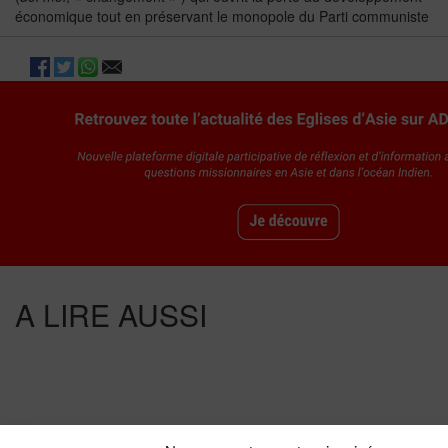
économique tout en préservant le monopole du Parti communiste
A LIRE AUSSI
Divers Horizons