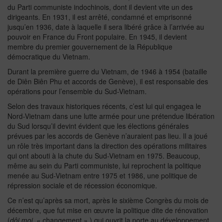
du Parti communiste indochinois, dont il devient vite un des
dirigeants. En 1931, il est arrêté, condamné et emprisonné
jusqu’en 1936, date à laquelle il sera libéré grâce à l’arrivée au
pouvoir en France du Front populaire. En 1945, il devient
membre du premier gouvernement de la République
démocratique du Vietnam.
Durant la première guerre du Vietnam, de 1946 à 1954 (bataille
de Diên Biên Phu et accords de Genève), il est responsable des
opérations pour l’ensemble du Sud-Vietnam.
Selon des travaux historiques récents, c’est lui qui engagea le
Nord-Vietnam dans une lutte armée pour une prétendue libération
du Sud lorsqu’il devint évident que les élections générales
prévues par les accords de Genève n’auraient pas lieu. Il a joué
un rôle très important dans la direction des opérations militaires
qui ont abouti à la chute du Sud-Vietnam en 1975. Beaucoup,
même au sein du Parti communiste, lui reprochent la politique
menée au Sud-Vietnam entre 1975 et 1986, une politique de
répression sociale et de récession économique.
Ce n’est qu’après sa mort, après le sixième Congrès du mois de
décembre, que fut mise en œuvre la politique dite de rénovation
(
dôi moi
, « changement » ) qui ouvrit la porte au développement