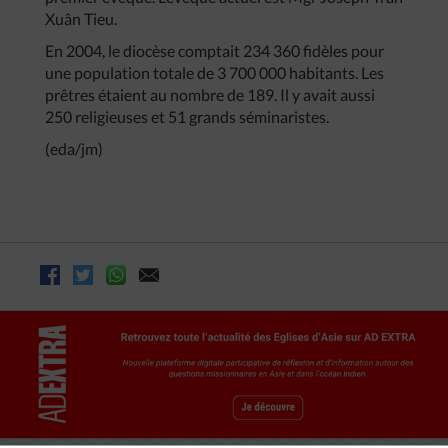
Xuân Tieu.
En 2004, le diocèse comptait 234 360 fidèles pour
une population totale de 3 700 000 habitants. Les
prêtres étaient au nombre de 189. Il y avait aussi
250 religieuses et 51 grands séminaristes.
(eda/jm)