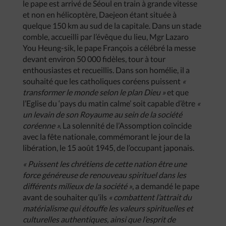
le pape est arrivé de Séoul en train à grande vitesse
et non en hélicoptère, Daejeon étant située à
quelque 150 km au sud de la capitale. Dans un stade
comble, accueilli par l’évêque du lieu, Mgr Lazaro
You Heung-sik, le pape François a célébré la messe
devant environ 50 000 fidèles, tour à tour
enthousiastes et recueillis. Dans son homélie, il a
souhaité que les catholiques coréens puissent
«
transformer le monde selon le plan Dieu »
et que
l’Eglise du ‘pays du matin calme’ soit capable d’être
«
un levain de son Royaume au sein de la société
coréenne ».
La solennité de l’Assomption coïncide
avec la fête nationale, commémorant le jour de la
libération, le 15 août 1945, de l’occupant japonais.
« Puissent les chrétiens de cette nation être une
force généreuse de renouveau spirituel dans les
différents milieux de la société »
, a demandé le pape
avant de souhaiter qu’ils
« combattent l’attrait du
matérialisme qui étouffe les valeurs spirituelles et
culturelles authentiques, ainsi que l’esprit de