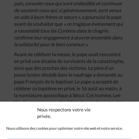
paix, consoler ceux qui sont endeuillés et continuer
de soutenir ceux qui, si généreusement, sont venus
en aide à leurs frères et sœurs »
, a poursuivi le pape
avant de souhaiter que
« ce tragique événement qui
a rassemblé tous les Coréens dans le chagrin,
confirme leur engagement à œuvrer ensemble dans
la solidarité pour le bien commun ».
Avant de célébrer la messe, le pape avait rencontré
en privé une dizaine de survivants de la catastrophe,
ainsi que des proches des victimes. Le père d’un
jeune lycéen décédé dans le naufrage a demandé au
pape François de le baptiser. Le pape a accepté de
célébrer ce baptême en privé, le 16 août au matin, à
la nonciature apostolique à Séoul. Cet homme, Lee
Ho-Jin, se prépare au baptême depuis deux ans et a
effectué, avec d’autres, un pèlerinage de 900 km à
Nous respectons votre vie
pied entre sa ville d’origine et le port de départ du
privée.
Sewol.
Nous utilisons des cookies pour optimiser notre site web et notre service.
(eda/ra, avec
I-Media
)