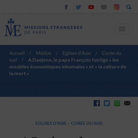
Toggle
navigat
Accueil
/
Médias
/
Eglises d'Asie
/
Corée du
sud
/
A Daejeon, le pape François fustige « les
modèles économiques inhumains » et « la culture de
la mort »
EGLISES D'ASIE
–
CORÉE DU SUD