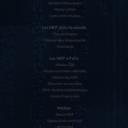
Vocation Missionnaire
Martyrs d’Asie
Lutte contre les abus
Les MEP dans le monde
Pays de mission
Témoignages Missionnaires
Volontariat
Les MEP à Paris
Mission 128
Musée et activités culturelles
Histoire des MEP
Discerner ma vocation
IRFA : Archives & Bibliothèque
Centre France-Asie
Médias
Revue MEP
Eglises d’Asie (archives)
AD EXTRA