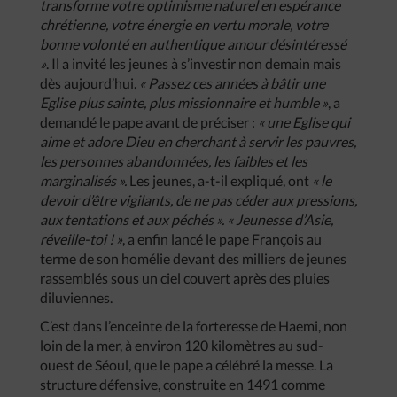
transforme votre optimisme naturel en espérance
chrétienne, votre énergie en vertu morale, votre
bonne volonté en authentique amour désintéressé
»
. Il a invité les jeunes à s’investir non demain mais
dès aujourd’hui.
« Passez ces années à bâtir une
Eglise plus sainte, plus missionnaire et humble »
, a
demandé le pape avant de préciser :
« une Eglise qui
aime et adore Dieu en cherchant à servir les pauvres,
les personnes abandonnées, les faibles et les
marginalisés ».
Les jeunes, a-t-il expliqué, ont
« le
devoir d’être vigilants, de ne pas céder aux pressions,
aux tentations et aux péchés ». « Jeunesse d’Asie,
réveille-toi ! »
, a enfin lancé le pape François au
terme de son homélie devant des milliers de jeunes
rassemblés sous un ciel couvert après des pluies
diluviennes.
C’est dans l’enceinte de la forteresse de Haemi, non
loin de la mer, à environ 120 kilomètres au sud-
ouest de Séoul, que le pape a célébré la messe. La
structure défensive, construite en 1491 comme