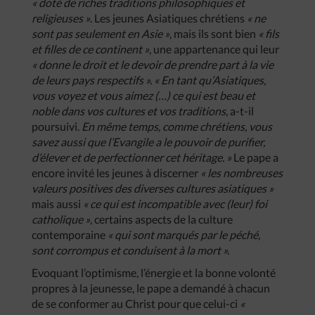
« doté de riches traditions philosophiques et
religieuses »
. Les jeunes Asiatiques chrétiens
« ne
sont pas seulement en Asie »
, mais ils sont bien
« fils
et filles de ce continent »
, une appartenance qui leur
« donne le droit et le devoir de prendre part à la vie
de leurs pays respectifs ». « En tant qu’Asiatiques,
vous voyez et vous aimez (…) ce qui est beau et
noble dans vos cultures et vos traditions
, a-t-il
poursuivi.
En même temps, comme chrétiens, vous
savez aussi que l’Evangile a le pouvoir de purifier,
d’élever et de perfectionner cet héritage. »
Le pape a
encore invité les jeunes à discerner
« les nombreuses
valeurs positives des diverses cultures asiatiques »
mais aussi
« ce qui est incompatible avec (leur) foi
catholique »
, certains aspects de la culture
contemporaine
« qui sont marqués par le péché,
sont corrompus et conduisent à la mort ».
Evoquant l’optimisme, l’énergie et la bonne volonté
propres à la jeunesse, le pape a demandé à chacun
de se conformer au Christ pour que celui-ci
«