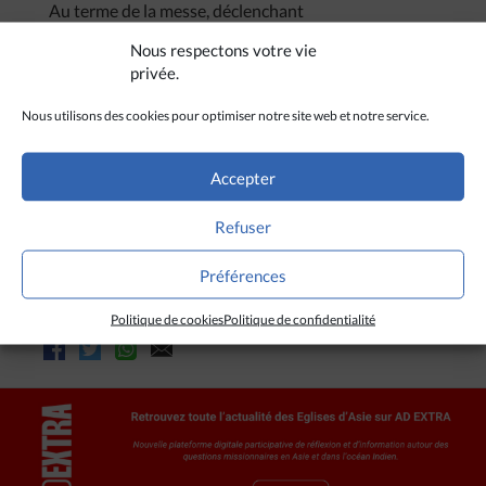
Au terme de la messe, déclenchant
applaudissements et vivats, le cardinal indien
Nous respectons votre vie
Oswald Gracias, archevêque de Bombay et
privée.
président de la Fédération des Conférences
épiscopales d’Asie (FABC selon son acronyme
Nous utilisons des cookies pour optimiser notre site web et notre service.
anglais), a annoncé que les VIIèmes Journées
asiatiques de la jeunesse auraient lieu en 2017 en
Indonésie.
Accepter
(eda/ra, avec Antoine-Marie Izoard de l’agence
I-
Refuser
Media
)
Préférences
Politique de cookies
Politique de confidentialité