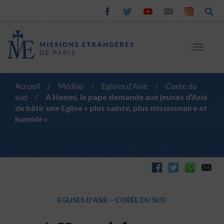
Toggle
navigat
Accueil
/
Médias
/
Eglises d'Asie
/
Corée du
sud
/
A Haemi, le pape demande aux jeunes d’Asie
de bâtir une Eglise « plus sainte, plus missionnaire et
humble »
EGLISES D'ASIE
–
CORÉE DU SUD