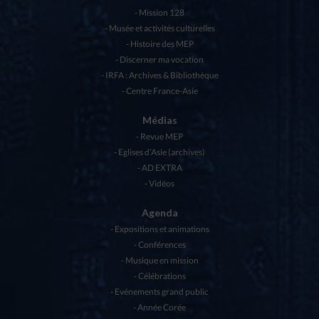
Mission 128
Musée et activités culturelles
Histoire des MEP
Discerner ma vocation
IRFA : Archives & Bibliothèque
Centre France-Asie
Médias
Revue MEP
Eglises d’Asie (archives)
AD EXTRA
Vidéos
Agenda
Expositions et animations
Conférences
Musique en mission
Célébrations
Evénements grand public
Année Corée