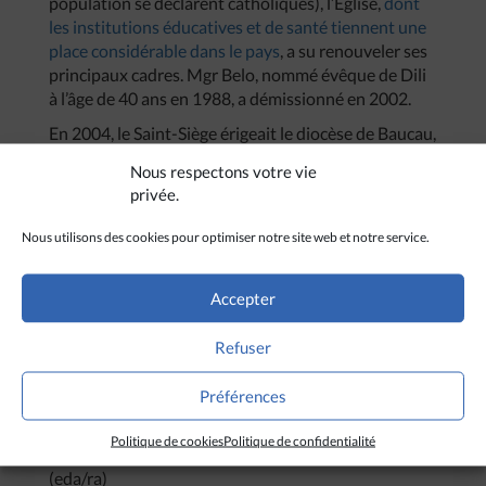
population se déclarent catholiques), l’Eglise,
dont
les institutions éducatives et de santé tiennent une
place considérable dans le pays
, a su renouveler ses
principaux cadres. Mgr Belo, nommé évêque de Dili
à l’âge de 40 ans en 1988, a démissionné en 2002.
En 2004, le Saint-Siège érigeait le diocèse de Baucau,
confié depuis cette date à Mgr Basilio Do
Nous respectons votre vie
Nascimento. Et, en 2010, afin d’accompagner l’essor
privée.
de cette jeune Eglise, le Saint-Siège a érigé un
troisième diocèse, celui de Maliana, confié à Mgr
Nous utilisons des cookies pour optimiser notre site web et notre service.
Norberto Do Amaral. Toutefois, si l’Eglise a su
protéger l’âme du peuple est-timorais à l’époque de
Accepter
l’occupation indonésienne et prôner depuis la justice
et la réconciliation ainsi que la nécessité d’un
Refuser
développement juste pour tous, elle n’échappe pas
elle aussi au temps qui passe : ce 9 février, à l’âge de
71 ans, l’évêque de Dili, Mgr Ricardo Da Silva,
Préférences
successeur de Mgr Belo, a présenté sa démission au
Politique de cookies
Politique de confidentialité
pape François.
(eda/ra)