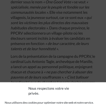
dernier sous le nom
« One Good Vote »
se veut
«
spécialisée, menée par le peuple et fondée sur les
communautés locales »
. Elle vise notamment les
villageois, la jeunesse surtout, car ce sont eux
« qui
sont les victimes les plus directes des mauvaises
habitudes électorales »
. Dans chaque province, le
PPCRV sélectionnera un village-pilote où les
électeurs seront incités à évaluer les candidats en
présence en fonction
« de leur caractère, de leurs
talents et de leur honnêteté »
.
Lors de la présentation de la campagne du PPCRV, le
cardinal Luis Antonio Tagle, archevêque de Manille,
a lancé un appel au personnel politique, enjoignant
chacun et chacune à
« ne pas chercher à abuser des
pauvres et de leurs souffrances »
.
« C’est bafouer
leur dignité que de chercher à manipuler les pauvres
en capitalisant sur le fait qu’ils sont dans le besoin »
,
Nous respectons votre vie
a-t-il dénoncé.
privée.
(eda/ra)
Nous utilisons des cookies pour optimiser notre site web et notre service.