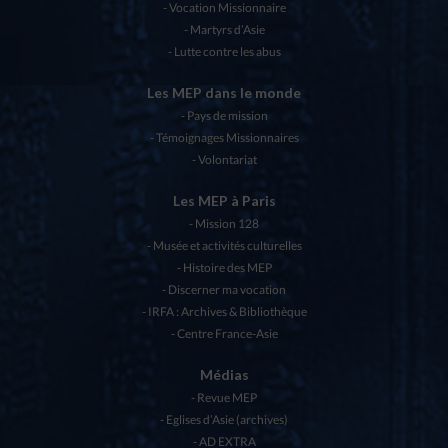
Vocation Missionnaire
Martyrs d’Asie
Lutte contre les abus
Les MEP dans le monde
Pays de mission
Témoignages Missionnaires
Volontariat
Les MEP à Paris
Mission 128
Musée et activités culturelles
Histoire des MEP
Discerner ma vocation
IRFA : Archives & Bibliothèque
Centre France-Asie
Médias
Revue MEP
Eglises d’Asie (archives)
AD EXTRA