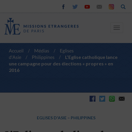
Toggle
navigat
Accueil
/
Médias
/
Eglises
d'Asie
/
Philippines
/
L’Eglise catholique lance
une campagne pour des élections « propres » en
2016
EGLISES D'ASIE
–
PHILIPPINES