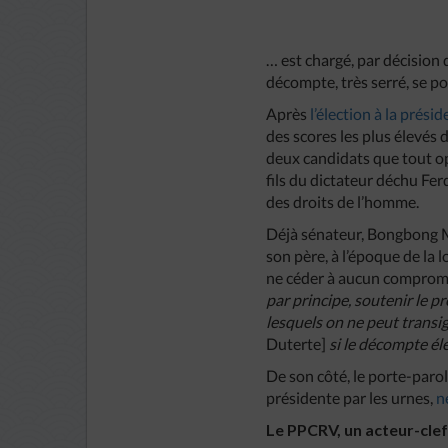
… est chargé, par décision 
décompte, très serré, se po
Après
l’élection à la prés
des scores les plus élevés 
deux candidats que tout op
fils du dictateur déchu Fe
des droits de l’homme.
Déjà sénateur, Bongbong Ma
son père, à l’époque de la 
ne céder à aucun compromi
par principe, soutenir le pr
lesquels on ne peut transige
Duterte]
si le décompte él
De son côté, le porte-parol
présidente par les urnes,
ne
Le PPCRV, un acteur-clef