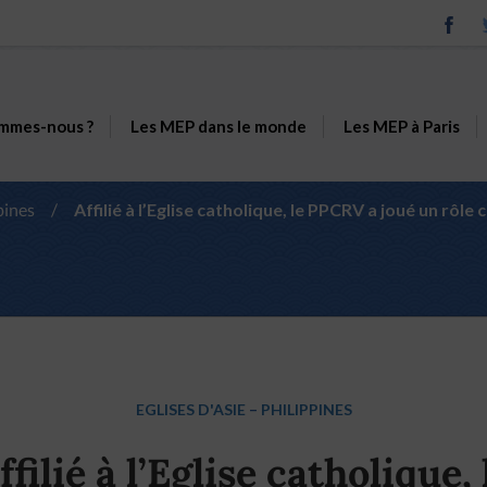
mmes-nous ?
Les MEP dans le monde
Les MEP à Paris
pines
/
Affilié à l’Eglise catholique, le PPCRV a joué un rôl
EGLISES D'ASIE
–
PHILIPPINES
ffilié à l’Eglise catholique, 