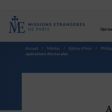
Qui so
Accueil
/
Médias
/
Eglises d'Asie
/
Philip
opérations électorales
A