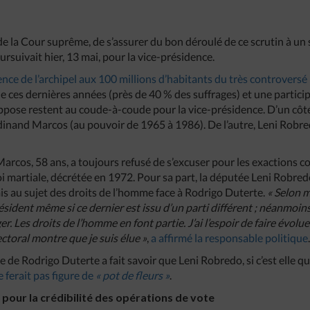
de la Cour suprême, de s’assurer du bon déroulé de ce scrutin à un s
ursuivait hier, 13 mai, pour la vice-présidence.
idence de l’archipel aux 100 millions d’habitants du très controvers
de ces dernières années (près de 40 % des suffrages) et une partici
pose restent au coude-à-coude pour la vice-présidence. D’un côté
rdinand Marcos (au pouvoir de 1965 à 1986). De l’autre, Leni Robr
rcos, 58 ans, a toujours refusé de s’excuser pour les exactions c
loi martiale, décrétée en 1972. Pour sa part, la députée Leni Robre
s au sujet des droits de l’homme face à Rodrigo Duterte.
« Selon m
ésident même si ce dernier est issu d’un parti différent ; néanmoins, 
r. Les droits de l’homme en font partie. J’ai l’espoir de faire évolue
ectoral montre que je suis élue »
,
a affirmé la responsable politique
e de Rodrigo Duterte a fait savoir que Leni Robredo, si c’est elle qu
 ferait pas figure de
« pot de fleurs »
.
 pour la crédibilité des opérations de vote