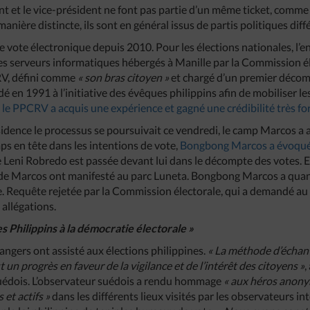
nt et le vice-président ne font pas partie d’un même ticket, comme 
anière distincte, ils sont en général issus de partis politiques diff
e vote électronique depuis 2010. Pour les élections nationales, l’e
es serveurs informatiques hébergés à Manille par la Commission él
RV, défini comme
« son bras citoyen »
et chargé d’un premier décompt
dé en 1991 à l’initiative des évêques philippins afin de mobiliser le
,
le PPCRV a acquis une expérience et gagné une crédibilité très fort
sidence le processus se poursuivait ce vendredi, le camp Marcos a
ps en tête dans les intentions de vote,
Bongbong Marcos a évoqu
e Leni Robredo est passée devant lui dans le décompte des votes. E
 de Marcos ont manifesté au parc Luneta. Bongbong Marcos a quan
. Requête rejetée par la Commission électorale, qui a demandé au
 allégations.
 Philippins à la démocratie électorale »
angers ont assisté aux élections philippines.
« La méthode d’échant
un progrès en faveur de la vigilance et de l’intérêt des citoyens »
,
uédois. L’observateur suédois a rendu hommage
« aux héros anony
s et actifs »
dans les différents lieux visités par les observateurs in