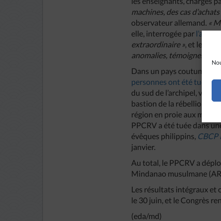
les enseignants, chargés pa
machines, des cas d’achats 
observateur allemand.
« M
elle, interrogée par
l’agenc
extraordinaire »
, et les P
anomalies, témoignent ains
Nou
Dans un pays coutumier des
personnes ont été tuées le 
du sud de l’archipel, ving
bastion de la rébellion isl
région en proie aux milices
PPCRV a été tuée dans une
évêques philippins,
CBCP 
janvier.
Au total, le PPCRV a déplo
Mindanao musulmane (ARMM
Les résultats intégraux et
le 30 juin, et le Congrès r
(eda/md)