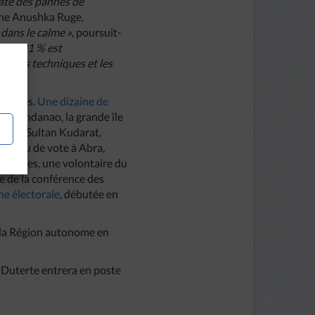
até des pannes de
gne Anushka Ruge,
 dans le calme »
, poursuit-
on de 81 % est
pépins techniques et les
 graves.
Une dizaine de
A Mindanao, la grande île
rnes à Sultan Kudarat,
 bureau de vote à Abra,
s locales, une volontaire du
e de la conférence des
e électorale
, débutée en
s la Région autonome en
o Duterte entrera en poste