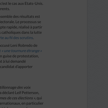
c’est le cas aux Etats-Unis.
érents.
nsemble des résultats est
ectorale. Le processus se
e rapide, réalisé à partir
s catholiques dans la lutte
e au fil des scrutins
.
 accusé Leni Robredo de
é
« une tournure étrange »
n guise de protestation,
t à lui demandé
 candidat d’apporter
illonnage des voix
 a déclaré Leif Petterson,
mes de ces élections »
, qui
ternationaux, en particulier