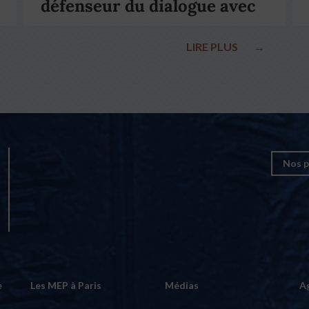
défenseur du dialogue avec
le pape François
LIRE PLUS
→
Nos p
e
Les MEP à Paris
Médias
A