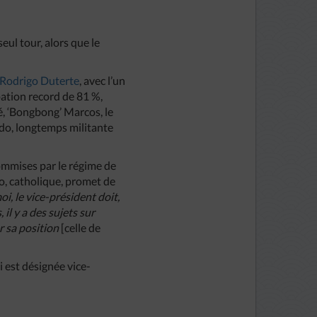
eul tour, alors que le
é Rodrigo Duterte
, avec l’un
pation record de 81 %,
, ‘Bongbong’ Marcos, le
edo, longtemps militante
ommises par le régime de
do, catholique, promet de
oi, le vice-président doit,
il y a des sujets sur
r sa position
[celle de
.
i est désignée vice-