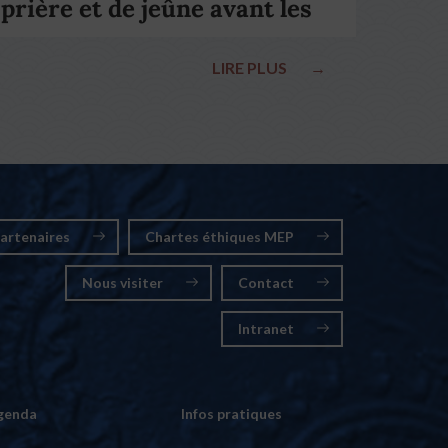
prière et de jeûne avant les
élections nationales
LIRE PLUS
→
artenaires
Chartes éthiques MEP
Nous visiter
Contact
Intranet
genda
Infos pratiques