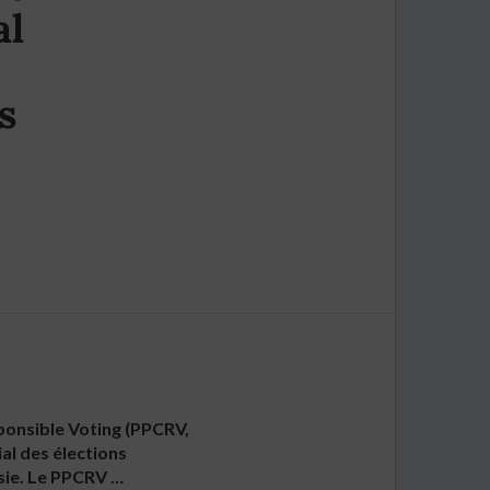
al
s
sponsible Voting (PPCRV,
ial des élections
Asie. Le PPCRV …