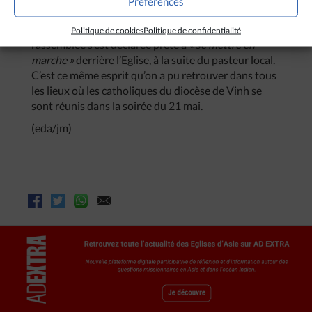
Préférences
rassemblement était intitulé :
« Pour la justice et la
paix en mer de Chine méridionale »
. La foule
Politique de cookies
Politique de confidentialité
rassemblée s’est déclarée prête à
« se mettre en
marche »
derrière l’Eglise, à la suite du pasteur local.
C’est ce même esprit qu’on a pu retrouver dans tous
les lieux où les catholiques du diocèse de Vinh se
sont réunis dans la soirée du 21 mai.
(eda/jm)