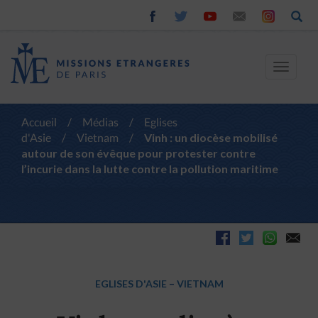
Toggle
navigat
Accueil
/
Médias
/
Eglises
d'Asie
/
Vietnam
/
Vinh : un diocèse mobilisé
autour de son évêque pour protester contre
l’incurie dans la lutte contre la pollution maritime
EGLISES D'ASIE
–
VIETNAM