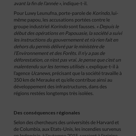
avant la fin de l’année »
, indique-t-il.
Pour Luwy Leunufna, porte-parole de
Korindo
, lui-
même papou, les accusations portées contre le
groupe industriel
Korindo
sont fausses.
« Depuis le
début des opérations en Papouasie, la société a suivi
les instructions du gouvernement et n’a rien fait en
dehors du permis délivré par le ministère de
l’Environnement et des Forêts. Il n’y a pas de
déforestation, ce n’est pas vrai. Je pense que c’est un
malentendu sur les termes utilisés »
, explique-t-il à
l’agence
Ucanews
, précisant que la société travaille à
350 km de Merauke et qu’elle contribue ainsi au
développement des infrastructures, dans des
régions restées longtemps très isolées.
Des conséquences régionales
Selon des chercheurs des universités de Harvard et
de Columbia, aux Etats-Unis, les incendies survenus
en Indonésie, à l’automne 2015, seraient à l’origine