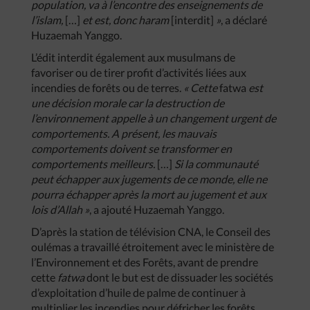
population, va à l’encontre des enseignements de
l’islam,
[…]
et est, donc haram
[interdit]
»
, a déclaré
Huzaemah Yanggo.
L’édit interdit également aux musulmans de
favoriser ou de tirer profit d’activités liées aux
incendies de forêts ou de terres.
« Cette
fatwa
est
une décision morale car la destruction de
l’environnement appelle à un changement urgent de
comportements. A présent, les mauvais
comportements doivent se transformer en
comportements meilleurs.
[…]
Si la communauté
peut échapper aux jugements de ce monde, elle ne
pourra échapper après la mort au jugement et aux
lois d’Allah »
, a ajouté Huzaemah Yanggo.
D’après la station de télévision CNA, le Conseil des
oulémas a travaillé étroitement avec le ministère de
l’Environnement et des Forêts, avant de prendre
cette
fatwa
dont le but est de dissuader les sociétés
d’exploitation d’huile de palme de continuer à
multiplier les incendies pour défricher les forêts.