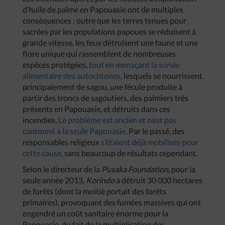
d’huile de palme en Papouasie ont de multiples
conséquences : outre que les terres tenues pour
sacrées par les populations papoues se réduisent à
grande vitesse, les feux détruisent une faune et une
flore unique qui rassemblent de nombreuses
espèces protégées,
tout en menaçant la survie
alimentaire des autochtones
, lesquels se nourrissent
principalement de sagou, une fécule produite à
partir des troncs de sagoutiers, des palmiers très
présents en Papouasie, et détruits dans ces
incendies.
Le problème est ancien et n’est pas
cantonné à la seule Papouasie
. Par le passé, des
responsables religieux
s’étaient déjà mobilisés pour
cette cause
, sans beaucoup de résultats cependant.
Selon le directeur de la
Pusaka Foundation
, pour la
seule année 2013,
Korindo
a détruit 30 000 hectares
de forêts (dont la moitié portait des forêts
primaires), provoquant des fumées massives qui ont
engendré un coût sanitaire énorme pour la
Papouasie, du fait de la multiplication des