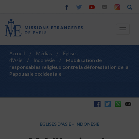
Toggle
navigat
Accueil
/
Médias
/
Eglises
d'Asie
/
Indonésie
/
Mobilisation de
responsables religieux contre la déforestation de la
Papouasie occidentale
EGLISES D'ASIE
–
INDONÉSIE